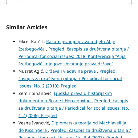
Similar Articles
Fikret Karčić,
Razumijevanje prava u djelu Alije
Izetbegovića
,
Pregled: časopis za društvena pitanja /
Periodical for social issues: 2018: Konferencija "Alija
Izetbegović i njegovo shvatanje prava države"
Nusret Agić,
Država i vladavina prava
,
Pregled:
časopis za društvena pitanja / Periodical for social
issues: No. 2 (2010): Pregled
Zemir Sinanović,
Ljudska prava u historijskim
dokumentima Bosne i Hercegovine
,
Pregled: časopis
za društvena pitanja / Periodical for social issues: No.
1-2 (2006): Pregled
Vesna Ivanović,
Diplomatska teorija od Machiavellija
do Kissingera
,
Pregled: časopis za društvena pitanja /
Periodical for social issues: No. 3-4 (2007): Pregled