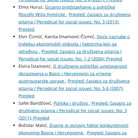
Elma Huruz,
Grupno predstavljanje u političkoj
filozofiji Willa Kymlicke
,
Pregled: časopis za društvena
pitanja / Periodical for social issues: No. 3 (2013):
Pregled
Elvir Čizmić, Kanita Imamović-Čizmić,
Opće naznake o
Indeksu ekonomskih sloboda i faktorima koji ga
određuju
,
Pregled: časopis za društvena pitanja /
Periodical for social issues: No. 1-2 (2006): Pregled
Elvira Islamović,
O društveno-političkoj uvjetovanosti
obrazovanja u Bosni i Hercegovini za vrijeme
austrougarske uprave
,
Pregled: časopis za društvena
pitanja / Periodical for social issues: No. 5-6 (2007):
Pregled
Safet Bandžović,
Politika i društvo
,
Pregled: časopis za
društvena pitanja / Periodical for social issues: No. 3
(2011): Pregled
Božidar Matić,
Znanje je osnovni faktor konkuretnosti
ekonomije Bosne i Hercegovine
,
Pregled: časopis za