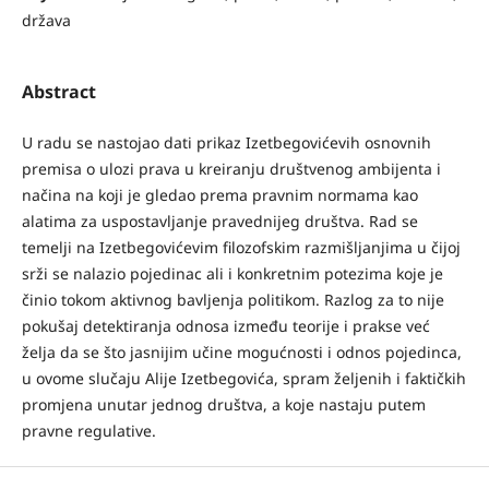
država
Abstract
U radu se nastojao dati prikaz Izetbegovićevih osnovnih
premisa o ulozi prava u kreiranju društvenog ambijenta i
načina na koji je gledao prema pravnim normama kao
alatima za uspostavljanje pravednijeg društva. Rad se
temelji na Izetbegovićevim filozofskim razmišljanjima u čijoj
srži se nalazio pojedinac ali i konkretnim potezima koje je
činio tokom aktivnog bavljenja politikom. Razlog za to nije
pokušaj detektiranja odnosa između teorije i prakse već
želja da se što jasnijim učine mogućnosti i odnos pojedinca,
u ovome slučaju Alije Izetbegovića, spram željenih i faktičkih
promjena unutar jednog društva, a koje nastaju putem
pravne regulative.