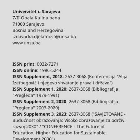
Univerzitet u Sarajevu
7/II Obala Kulina bana
71000 Sarajevo
Bosnia and Herzegovina
izdavacka.djelatnost@unsa.ba
www.unsa.ba
ISSN print
: 0032-7271
ISSN online
: 1986-5244
ISSN Supplement, 2018:
2637-3068 (Konferencija "Alija
Izetbegović i njegovo shvatanje prava i države")
ISSN Supplement 1, 2020
: 2637-3068 (Bibliografija
"Pregleda" 1979-1991)
ISSN Supplement 2,
2020
: 2637-3068 (Bibliografija
"Pregleda" 2003-2020)
ISSN Supplement 3
,
2023
: 2637-3068 ("SAVJETOVANE -
Budućnost obrazovanja: Visoko obrazovanje za održivi
razvoj 2030" / "CONFERENCE - The Future of
Education: Higher Education for Sustainable
Development 2030")