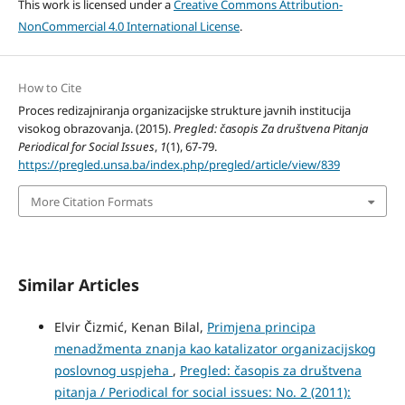
This work is licensed under a
Creative Commons Attribution-
NonCommercial 4.0 International License
.
How to Cite
Proces redizajniranja organizacijske strukture javnih institucija
visokog obrazovanja. (2015).
Pregled: časopis Za društvena Pitanja
Periodical for Social Issues
,
1
(1), 67-79.
https://pregled.unsa.ba/index.php/pregled/article/view/839
More Citation Formats
Similar Articles
Elvir Čizmić, Kenan Bilal,
Primjena principa
menadžmenta znanja kao katalizator organizacijskog
poslovnog uspjeha
,
Pregled: časopis za društvena
pitanja / Periodical for social issues: No. 2 (2011):