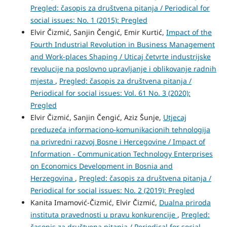
Pregled: časopis za društvena pitanja / Periodical for
social issues: No. 1 (2015): Pregled
Elvir Čizmić, Sanjin Čengić, Emir Kurtić,
Impact of the
Fourth Industrial Revolution in Business Management
and Work-places Shaping / Uticaj četvrte industrijske
revolucije na poslovno upravljanje i oblikovanje radnih
mjesta
,
Pregled: časopis za društvena pitanja /
Periodical for social issues: Vol. 61 No. 3 (2020):
Pregled
Elvir Čizmić, Sanjin Čengić, Aziz Šunje,
Utjecaj
preduzeća informaciono-komunikacionih tehnologija
na privredni razvoj Bosne i Hercegovine / Impact of
Information - Communication Technology Enterprises
on Economics Development in Bosnia and
Herzegovina
,
Pregled: časopis za društvena pitanja /
Periodical for social issues: No. 2 (2019): Pregled
Kanita Imamović-Čizmić, Elvir Čizmić,
Dualna priroda
instituta pravednosti u pravu konkurencije
,
Pregled:
časopis za društvena pitanja / Periodical for social