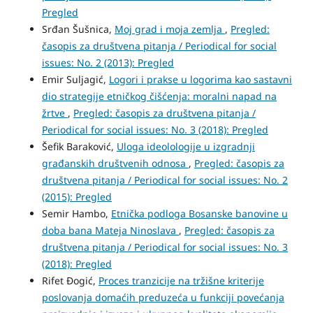
Pregled
Srđan Šušnica,
Moj grad i moja zemlja
,
Pregled:
časopis za društvena pitanja / Periodical for social
issues: No. 2 (2013): Pregled
Emir Suljagić,
Logori i prakse u logorima kao sastavni
dio strategije etničkog čišćenja: moralni napad na
žrtve
,
Pregled: časopis za društvena pitanja /
Periodical for social issues: No. 3 (2018): Pregled
Šefik Baraković,
Uloga ideolologije u izgradnji
građanskih društvenih odnosa
,
Pregled: časopis za
društvena pitanja / Periodical for social issues: No. 2
(2015): Pregled
Semir Hambo,
Etnička podloga Bosanske banovine u
doba bana Mateja Ninoslava
,
Pregled: časopis za
društvena pitanja / Periodical for social issues: No. 3
(2018): Pregled
Rifet Đogić,
Proces tranzicije na tržišne kriterije
poslovanja domaćih preduzeća u funkciji povećanja