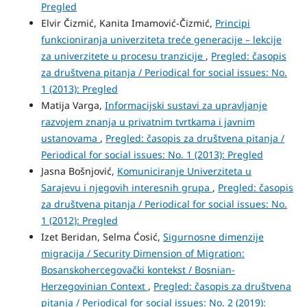
Pregled
Elvir Čizmić, Kanita Imamović-Čizmić,
Principi
funkcioniranja univerziteta treće generacije – lekcije
za univerzitete u procesu tranzicije
,
Pregled: časopis
za društvena pitanja / Periodical for social issues: No.
1 (2013): Pregled
Matija Varga,
Informacijski sustavi za upravljanje
razvojem znanja u privatnim tvrtkama i javnim
ustanovama
,
Pregled: časopis za društvena pitanja /
Periodical for social issues: No. 1 (2013): Pregled
Jasna Bošnjović,
Komuniciranje Univerziteta u
Sarajevu i njegovih interesnih grupa
,
Pregled: časopis
za društvena pitanja / Periodical for social issues: No.
1 (2012): Pregled
Izet Beridan, Selma Ćosić,
Sigurnosne dimenzije
migracija / Security Dimension of Migration:
Bosanskohercegovački kontekst / Bosnian-
Herzegovinian Context
,
Pregled: časopis za društvena
pitanja / Periodical for social issues: No. 2 (2019):