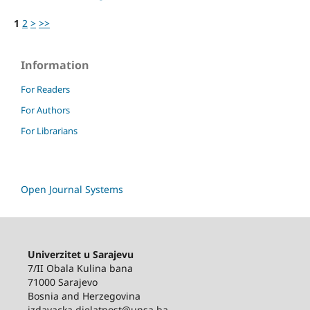
1
2
>
>>
Information
For Readers
For Authors
For Librarians
Open Journal Systems
Univerzitet u Sarajevu
7/II Obala Kulina bana
71000 Sarajevo
Bosnia and Herzegovina
izdavacka.djelatnost@unsa.ba