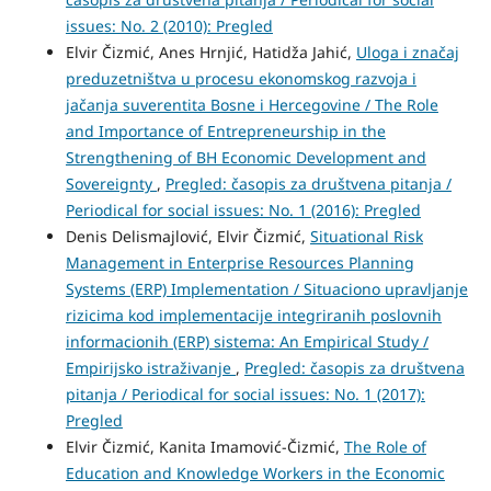
issues: No. 2 (2010): Pregled
Elvir Čizmić, Anes Hrnjić, Hatidža Jahić,
Uloga i značaj
preduzetništva u procesu ekonomskog razvoja i
jačanja suverentita Bosne i Hercegovine / The Role
and Importance of Entrepreneurship in the
Strengthening of BH Economic Development and
Sovereignty
,
Pregled: časopis za društvena pitanja /
Periodical for social issues: No. 1 (2016): Pregled
Denis Delismajlović, Elvir Čizmić,
Situational Risk
Management in Enterprise Resources Planning
Systems (ERP) Implementation / Situaciono upravljanje
rizicima kod implementacije integriranih poslovnih
informacionih (ERP) sistema: An Empirical Study /
Empirijsko istraživanje
,
Pregled: časopis za društvena
pitanja / Periodical for social issues: No. 1 (2017):
Pregled
Elvir Čizmić, Kanita Imamović-Čizmić,
The Role of
Education and Knowledge Workers in the Economic