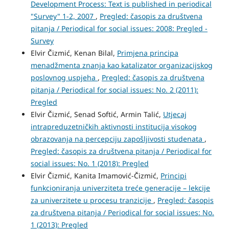
Development Process: Text is published in periodical
"Survey" 1-2, 2007
,
Pregled: časopis za društvena
pitanja / Periodical for social issues: 2008: Pregled -
Survey
Elvir Čizmić, Kenan Bilal,
Primjena principa
menadžmenta znanja kao katalizator organizacijskog
poslovnog uspjeha
,
Pregled: časopis za društvena
pitanja / Periodical for social issues: No. 2 (2011):
Pregled
Elvir Čizmić, Senad Softić, Armin Talić,
Utjecaj
intrapreduzetničkih aktivnosti institucija visokog
obrazovanja na percepciju zapošljivosti studenata
,
Pregled: časopis za društvena pitanja / Periodical for
social issues: No. 1 (2018): Pregled
Elvir Čizmić, Kanita Imamović-Čizmić,
Principi
funkcioniranja univerziteta treće generacije – lekcije
za univerzitete u procesu tranzicije
,
Pregled: časopis
za društvena pitanja / Periodical for social issues: No.
1 (2013): Pregled