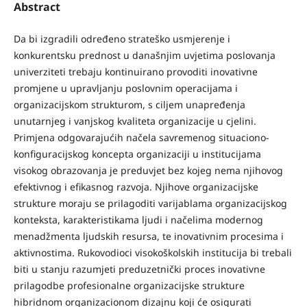
Abstract
Da bi izgradili određeno strateško usmjerenje i
konkurentsku prednost u današnjim uvjetima poslovanja
univerziteti trebaju kontinuirano provoditi inovativne
promjene u upravljanju poslovnim operacijama i
organizacijskom strukturom, s ciljem unapređenja
unutarnjeg i vanjskog kvaliteta organizacije u cjelini.
Primjena odgovarajućih načela savremenog situaciono-
konfiguracijskog koncepta organizaciji u institucijama
visokog obrazovanja je preduvjet bez kojeg nema njihovog
efektivnog i efikasnog razvoja. Njihove organizacijske
strukture moraju se prilagoditi varijablama organizacijskog
konteksta, karakteristikama ljudi i načelima modernog
menadžmenta ljudskih resursa, te inovativnim procesima i
aktivnostima. Rukovodioci visokoškolskih institucija bi trebali
biti u stanju razumjeti preduzetnički proces inovativne
prilagodbe profesionalne organizacijske strukture
hibridnom organizacionom dizajnu koji će osigurati