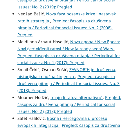
issues: No. 2 (2019): Pregled
Nedžad Bašić,
Nova faza bosanske krize : nastavak
ratnih strategija
,
Pregled: časopis za društvena
pitanja / Periodical for social issues: No. 2 (2008):
Pregled
Meldijana Arnaut-Haseljić,
Nova epoha / New Epoch:
Novi (već viđeni) ratovi / New (already seen) Wars
,
Pregled: časopis za društvena pitanja / Periodical for
social issues: No. 1 (2017): Pregled
Smail Čekić, Osman Sušić,
ZAVNOBIH je društvena,
historijska i naučna činjenica
,
Pregled: časopis za
društvena pitanja / Periodical for social issues: No. 3
(2018): Pregled
Muamer Hodžić,
Imaju li ratovi alternativu?
,
Pregled:
časopis za društvena pitanja / Periodical for social
issues: No. 2 (2018): Pregled
Safet Halilović,
Bosna i Hercegovina u procesu
evropskih integracija
,
Pregled: časopis za društvena