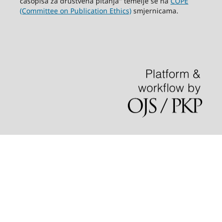
časopisa za društvena pitanja" temelje se na
COPE
(Committee on Publication Ethics)
smjernicama.