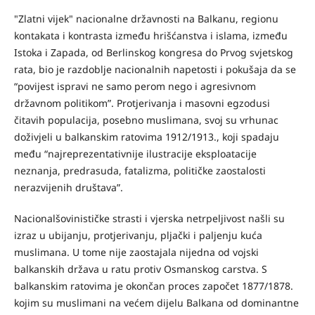
"Zlatni vijek" nacionalne državnosti na Balkanu, regionu
kontakata i kontrasta između hrišćanstva i islama, između
Istoka i Zapada, od Berlinskog kongresa do Prvog svjetskog
rata, bio je razdoblje nacionalnih napetosti i pokušaja da se
“povijest ispravi ne samo perom nego i agresivnom
državnom politikom”. Protjerivanja i masovni egzodusi
čitavih populacija, posebno muslimana, svoj su vrhunac
doživjeli u balkanskim ratovima 1912/1913., koji spadaju
među “najreprezentativnije ilustracije eksploatacije
neznanja, predrasuda, fatalizma, političke zaostalosti
nerazvijenih društava”.
Nacionalšovinističke strasti i vjerska netrpeljivost našli su
izraz u ubijanju, protjerivanju, pljački i paljenju kuća
muslimana. U tome nije zaostajala nijedna od vojski
balkanskih država u ratu protiv Osmanskog carstva. S
balkanskim ratovima je okončan proces započet 1877/1878.
kojim su muslimani na većem dijelu Balkana od dominantne