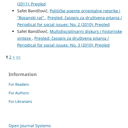
(2011): Pregled
Safet Bandžović,
Političke poente orijentalne retorike i
"Bosanski rat"
,
Pregled: časopis za društvena pitanja /
Periodical for social issues: No. 2 (2010): Pregled
Safet Bandžović,
Multidisciplinarni diskurs i historijske
sinteze
,
Pregled: časopis za društvena pitanja /
Periodical for social issues: No. 3 (2010): Pregled
1
2
>
>>
Information
For Readers
For Authors
For Librarians
Open Journal Systems