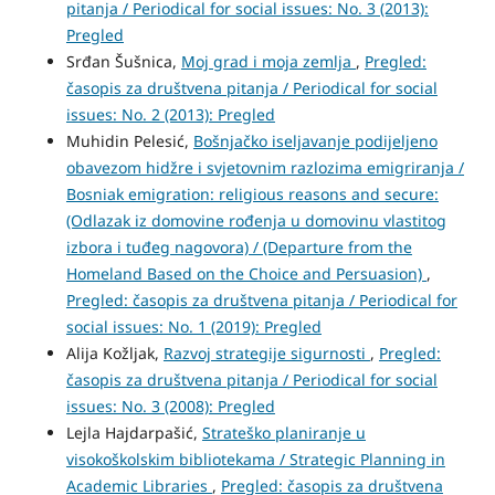
pitanja / Periodical for social issues: No. 3 (2013):
Pregled
Srđan Šušnica,
Moj grad i moja zemlja
,
Pregled:
časopis za društvena pitanja / Periodical for social
issues: No. 2 (2013): Pregled
Muhidin Pelesić,
Bošnjačko iseljavanje podijeljeno
obavezom hidžre i svjetovnim razlozima emigriranja /
Bosniak emigration: religious reasons and secure:
(Odlazak iz domovine rođenja u domovinu vlastitog
izbora i tuđeg nagovora) / (Departure from the
Homeland Based on the Choice and Persuasion)
,
Pregled: časopis za društvena pitanja / Periodical for
social issues: No. 1 (2019): Pregled
Alija Kožljak,
Razvoj strategije sigurnosti
,
Pregled:
časopis za društvena pitanja / Periodical for social
issues: No. 3 (2008): Pregled
Lejla Hajdarpašić,
Strateško planiranje u
visokoškolskim bibliotekama / Strategic Planning in
Academic Libraries
,
Pregled: časopis za društvena