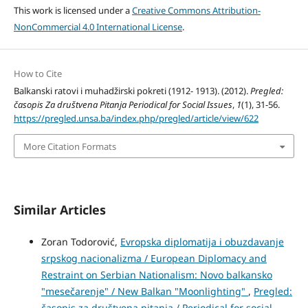
This work is licensed under a
Creative Commons Attribution-
NonCommercial 4.0 International License
.
How to Cite
Balkanski ratovi i muhadžirski pokreti (1912- 1913). (2012).
Pregled:
časopis Za društvena Pitanja Periodical for Social Issues
,
1
(1), 31-56.
https://pregled.unsa.ba/index.php/pregled/article/view/622
More Citation Formats
Similar Articles
Zoran Todorović,
Evropska diplomatija i obuzdavanje
srpskog nacionalizma / European Diplomacy and
Restraint on Serbian Nationalism: Novo balkansko
"mesečarenje" / New Balkan "Moonlighting"
,
Pregled:
časopis za društvena pitanja / Periodical for social