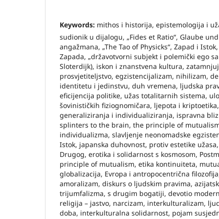
Keywords:
mithos i historija, epistemologija i už
sudionik u dijalogu, „Fides et Ratio“, Glaube un
angažmana, „The Tao of Physicks“, Zapad i Istok, 
Zapada, „državotvorni subjekt i polemički ego s
Sloterdijk), iskon i znanstvena kultura, zatamnjuj
prosvjetiteljstvo, egzistencijalizam, nihilizam, d
identitetu i jedinstvu, duh vremena, ljudska prav
eficijencija politike, užas totalitarnih sistema, ul
šovinističkih fiziognomičara, ljepota i kriptoetik
generaliziranja i individualiziranja, ispravna bliz
splinters to the brain, the principle of mutualism
individualizma, slavljenje neonomadske egzistenc
Istok, japanska duhovnost, protiv estetike užasa,
Drugog, erotika i solidarnost s kosmosom, Post
principle of mutualism, etika kontinuiteta, mutua
globalizacija, Evropa i antropocentrična filozofija
amoralizam, diskurs o ljudskim pravima, azijatsk
trijumfalizma, s drugim bogatiji, devotio moder
religija – jastvo, narcizam, interkulturalizam, lj
doba, interkulturalna solidarnost, pojam susjedno