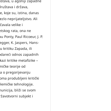
uštava, u agoniji zapadne
 društava i država,
, koje su, istina, danas
zlo neprijateljstvo. Ali
čavala velike i
jetskog rata, ona ne
u Ponty, Paul Ricoeur, J. P.
egger, K. Jaspers, Hans-
 kritiku Zapada, ili
spodareći odnos zapadnih
azi kritike metafizike –
mičke teorije od
a o pregorijevanju
oma produbljeni kritički
polemičke tehnologije.
unicija, bliži se svom
ržavotvorni subjekt i