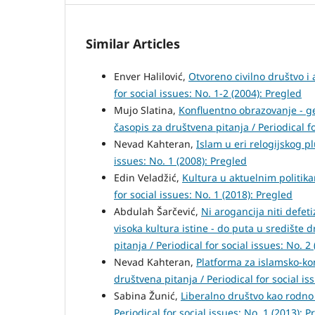
Similar Articles
Enver Halilović,
Otvoreno civilno društvo i
for social issues: No. 1-2 (2004): Pregled
Mujo Slatina,
Konfluentno obrazovanje - ge
časopis za društvena pitanja / Periodical fo
Nevad Kahteran,
Islam u eri relogijskog 
issues: No. 1 (2008): Pregled
Edin Veladžić,
Kultura u aktuelnim politi
for social issues: No. 1 (2018): Pregled
Abdulah Šarčević,
Ni arogancija niti defet
visoka kultura istine - do puta u središte 
pitanja / Periodical for social issues: No. 2
Nevad Kahteran,
Platforma za islamsko-ko
društvena pitanja / Periodical for social is
Sabina Žunić,
Liberalno društvo kao rodn
Periodical for social issues: No. 1 (2013): P