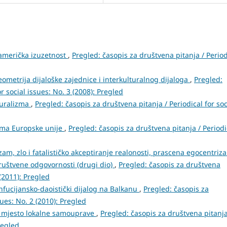
 američka izuzetnost
,
Pregled: časopis za društvena pitanja / Period
ometrija dijaloške zajednice i interkulturalnog dijaloga
,
Pregled:
r social issues: No. 3 (2008): Pregled
pluralizma
,
Pregled: časopis za društvena pitanja / Periodical for soc
kama Europske unije
,
Pregled: časopis za društvena pitanja / Periodi
izam, zlo i fatalističko akceptiranje realonosti, prascena egocentriz
društvene odgovornosti (drugi dio)
,
Pregled: časopis za društvena
 (2011): Pregled
nfucijansko-daoistički dijalog na Balkanu
,
Pregled: časopis za
sues: No. 2 (2010): Pregled
o mjesto lokalne samouprave
,
Pregled: časopis za društvena pitanja
regled