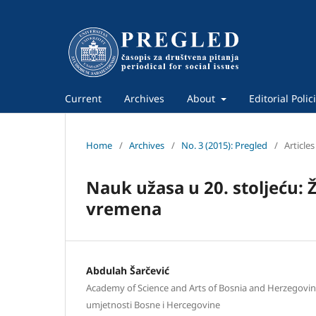
Current
Archives
About
Editorial Polic
Home
/
Archives
/
No. 3 (2015): Pregled
/
Articles
Nauk užasa u 20. stoljeću: 
vremena
Abdulah Šarčević
Academy of Science and Arts of Bosnia and Herzegovi
umjetnosti Bosne i Hercegovine