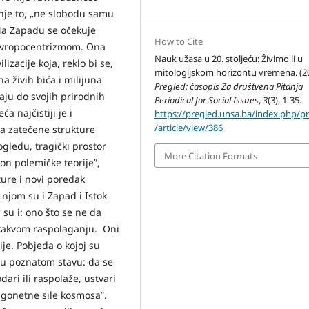
nje to, „ne slobodu samu
 Na Zapadu se očekuje
How to Cite
 evropocentrizmom. Ona
Nauk užasa u 20. stoljeću: Živimo li u
lizacije koja, reklo bi se,
mitologijskom horizontu vremena. (2
a živih bića i milijuna
Pregled: časopis Za društvena Pitanja
aju do svojih prirodnih
Periodical for Social Issues
,
3
(3), 1-35.
a najčistiji je i
https://pregled.unsa.ba/index.php/p
/article/view/386
na zatečene strukture
gledu, tragički prostor
More Citation Formats
spon polemičke teorije”,
ture i novi poredak
njom su i Zapad i Istok
 su i: ono što se ne da
ilo kakvom raspolaganju. Oni
je. Pobjeda o kojoj su
eća u poznatom stavu: da se
ri ili raspolaže, ustvari
agonetne sile kosmosa”.