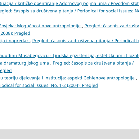
ituacija / kritičko poentiranje Adornovog pojma uma / Povodom sto
egled: časopis za društvena pitanja / Periodical for social issues: N
i čovjeka: Mogućnost nove antropologije
,
Pregled: časopis za društ
 (2008): Pregled
ofija i napredak
,
Pregled: časopis za društvena pitanja / Periodical f
adudinu Musabegoviću - Ljudska egzistencija, estetički um i filozof
tika dramaturgijskog uma
,
Pregled: časopis za društvena pitanja /
regled
 u teoriju djelovanja i institucija: aspekti Gehlenove antropologije
,
odical for social issues: No. 1-2 (2004): Pregled