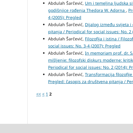
Abdulah Šarčević,
Um i temeljna ljudska s
godišnjice rođenja Thedora W. Adorna
,
Pr
4 (2005): Pregled
Abdulah Šarčević,
Dijalog između svijeta 
pitanja / Periodical for social issues: No. 2
Abdulah Šarčević,
Filozofija i istina / Filoz
social issues: No. 3-4 (2007): Pregled
Abdulah Šarčević,
In memoriam prof. dr. S
mišljenje: filozofski diskurs moderne: kri
Periodical for social issues: No. 2 (2014): P
Abdulah Šarčević,
Transformacija filozofije
Pregled: časopis za društvena pitanja / Peri
<<
<
1
2