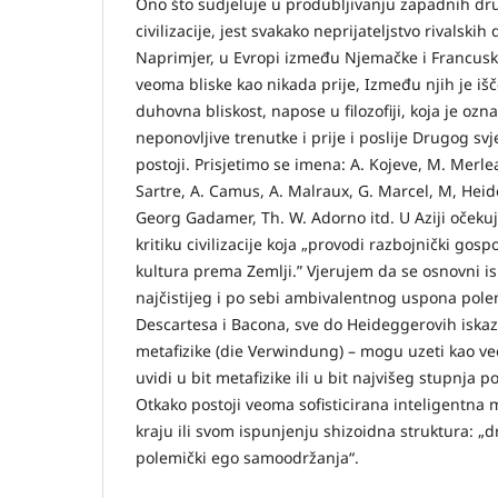
Ono što sudjeluje u produbljivanju zapadnih dr
civilizacije, jest svakako neprijateljstvo rivalskih
Naprimjer, u Evropi između Njemačke i Francuske
veoma bliske kao nikada prije, Između njih je išče
duhovna bliskost, napose u filozofiji, koja je ozna
neponovljive trenutke i prije i poslije Drugog sv
postoji. Prisjetimo se imena: A. Kojeve, M. Merlea
Sartre, A. Camus, A. Malraux, G. Marcel, M, Heid
Georg Gadamer, Th. W. Adorno itd. U Aziji očekuju
kritiku civilizacije koja „provodi razbojnički go
kultura prema Zemlji.” Vjerujem da se osnovni isk
najčistijeg i po sebi ambivalentnog uspona pole
Descartesa i Bacona, sve do Heideggerovih iskaz
metafizike (die Verwindung) – mogu uzeti kao ve
uvidi u bit metafizike ili u bit najvišeg stupnja 
Otkako postoji veoma sofisticirana inteligentna m
kraju ili svom ispunjenju shizoidna struktura: „d
polemički ego samoodržanja“.