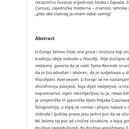
recipročno čuvanje vrijednosti Istoka i Zapada, ži
Camus), zajednička moderna – znanost, tehnika i i
„ples oko zlatnog ja-imam-sebe-samog“
Abstract
U Evropi želimo čitati one pisce i mislioce koji zn
tradiciju ideje slobode u filozofiji. Nije slučajno
nedavno govorio da je sveti Toma Akvinski izrazio 
da je bio odvažan i otvoren, da je sudjelovao u 
filozofijom, Averoesom. U Evropi se ne naslanja
shizofreniju povijesti, koja dijeli nedjeljivo, izri
nepostvarivo, mjeri neizmjerljivo; tu je, rekao bi
je umjetničko ili pjesničko djelo Poljaka Czeslawa
fiziognomija, u kojoj se nomos i physis nalaze u 
slobode i ljudska prava jesu jedini put da se oču
Mi želimo taj put od cinične strukture, o kojoj g
društva ravnodušnosti do društva angažmana.3 