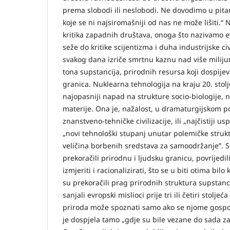
prema slobodi ili neslobodi. Ne dovodimo u pita
koje se ni najsiromašniji od nas ne može lišiti.“
kritika zapadnih društava, onoga što nazivamo
seže do kritike scijentizma i duha industrijske civi
svakog dana izriče smrtnu kaznu nad više milijun
tona supstancija, prirodnih resursa koji dospijev
granica. Nuklearna tehnologija na kraju 20. stoljeć
najopasniji napad na strukture socio-biologije, 
materije. Ona je, nažalost, u dramaturgijskom po
znanstveno-tehničke civilizacije, ili „najčistiji u
„novi tehnološki stupanj unutar polemičke struk
veličina borbenih sredstava za samoodržanje”. S 
prekoračili prirodnu i ljudsku granicu, povrijedili
izmjeriti i racionalizirati, što se u biti otima b
su prekoračili prag prirodnih struktura supstanci
sanjali evropski mislioci prije tri ili četiri stolj
priroda može spoznati samo ako se njome gospoda
je dospjela tamo „gdje su bile vezane do sada z