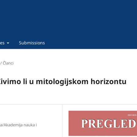
ies
Submissions
 / Članci
Živimo li u mitologijskom horizontu
na/Akademija nauka i