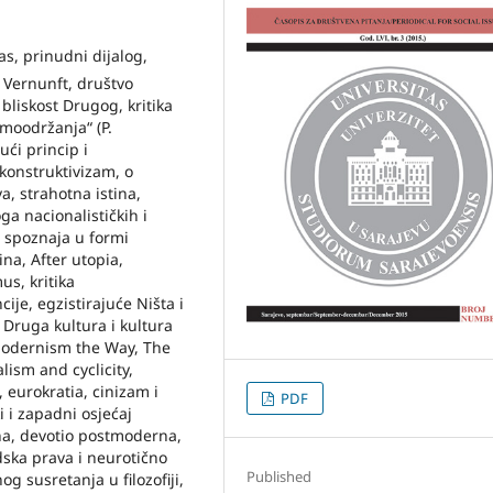
as, prinudni dijalog,
d Vernunft, društvo
bliskost Drugog, kritika
amoodržanja“ (P.
ući princip i
ekonstruktivizam, o
a, strahotna istina,
oga nacionalističkih i
a, spoznaja u formi
ina, After utopia,
us, kritika
ije, egzistirajuće Ništa i
 Druga kultura i kultura
modernism the Way, The
lism and cyclicity,
, eurokratia, cinizam i
PDF
i i zapadni osjećaj
na, devotio postmoderna,
udska prava i neurotično
Published
g susretanja u filozofiji,