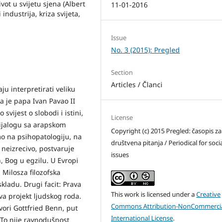
vot u svijetu sjena (Albert
11-01-2016
ndustrija, kriza svijeta,
Issue
No. 3 (2015): Pregled
Section
Articles / Članci
aju interpretirati veliku
 da je papa Ivan Pavao II
svijest o slobodi i istini,
License
dijalogu sa arapskom
Copyright (c) 2015 Pregled: časopis za
mo na psihopatologiju, na
društvena pitanja / Periodical for soci
če neizrecivo, postvaruje
issues
h, Bog u egzilu. U Evropi
 Milosza filozofska
skladu. Drugi facit: Prava
This work is licensed under a
Creative
va projekt ljudskog roda.
Commons Attribution-NonCommercia
ovori Gottfried Benn, put
International License
.
To nije ravnodušnost