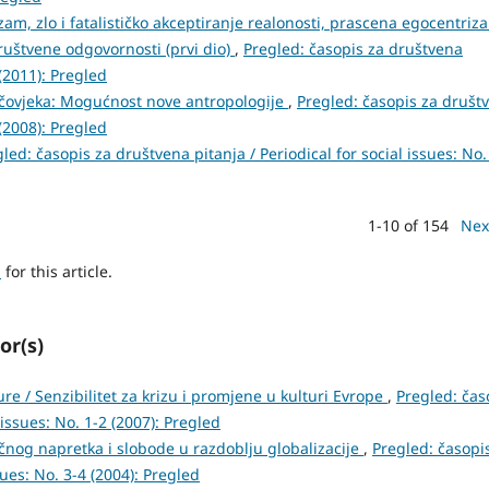
izam, zlo i fatalističko akceptiranje realonosti, prascena egocentriz
društvene odgovornosti (prvi dio)
,
Pregled: časopis za društvena
 (2011): Pregled
i čovjeka: Mogućnost nove antropologije
,
Pregled: časopis za društ
 (2008): Pregled
led: časopis za društvena pitanja / Periodical for social issues: No.
1-10 of 154
Nex
h
for this article.
or(s)
ure / Senzibilitet za krizu i promjene u kulturi Evrope
,
Pregled: čas
 issues: No. 1-2 (2007): Pregled
nog napretka i slobode u razdoblju globalizacije
,
Pregled: časopi
sues: No. 3-4 (2004): Pregled