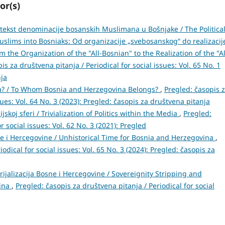
or(s)
ontekst denominacije bosanskih Muslimana u Bošnjake / The Politica
slims into Bosniaks: Od organizacije „svebosanskog“ do realizacij
the Organization of the "All-Bosnian" to the Realization of the "Al
is za društvena pitanja / Periodical for social issues: Vol. 65 No. 1
nja
na? / To Whom Bosnia and Herzegovina Belongs?
,
Pregled: časopis 
sues: Vol. 64 No. 3 (2023): Pregled: časopis za društvena pitanja
jskoj sferi / Trivialization of Politics within the Media
,
Pregled:
r social issues: Vol. 62 No. 3 (2021): Pregled
e i Hercegovine / Unhistorical Time for Bosnia and Herzegovina
,
odical for social issues: Vol. 65 No. 3 (2024): Pregled: časopis za
rijalizacija Bosne i Hercegovine / Sovereignity Stripping and
vina
,
Pregled: časopis za društvena pitanja / Periodical for social