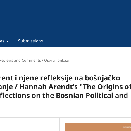
ies
Submissions
Reviews and Comments / Osvrti i prikazi
rent i njene refleksije na bošnjačko
anje / Hannah Arendt's "The Origins o
flections on the Bosnian Political and