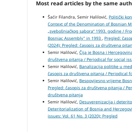
Most read articles by the same auth
Šaćir Filandra, Semir Halilović,
Politički k
Context of the Denomination of Bosnian Mu
„svebošnjačkog sabora“ 1993. godine / From 
Bosniac Assembly" in 1993
,
Pregled: časop
(2024): Pregled: časopis za društvena pita
Semir Halilović,
Čija je Bosna i Hercegovi
društvena pitanja / Periodical for social is
Semir Halilović,
Banalizacija politike u medi
časopis za društvena pitanja / Periodical fo
Semir Halilović,
Bespovijesno vrijeme Bosn
Pregled: časopis za društvena pitanja / Peri
društvena pitanja
Semir Halilović,
Desuverenizacija i deterito
Deteritorialization of Bosnia and Herzego
issues: Vol. 61 No. 3 (2020): Pregled