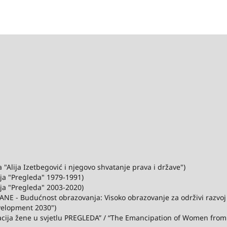
"Alija Izetbegović i njegovo shvatanje prava i države")
ija "Pregleda" 1979-1991)
ija "Pregleda" 2003-2020)
ANE - Budućnost obrazovanja: Visoko obrazovanje za održivi razvo
velopment 2030")
acija žene u svjetlu PREGLEDA” / “The Emancipation of Women from