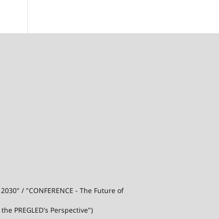
j 2030" / "CONFERENCE - The Future of
 the PREGLED's Perspective")