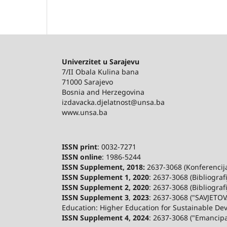
Univerzitet u Sarajevu
7/II Obala Kulina bana
71000 Sarajevo
Bosnia and Herzegovina
izdavacka.djelatnost@unsa.ba
www.unsa.ba
ISSN print
: 0032-7271
ISSN online
: 1986-5244
ISSN Supplement, 2018:
2637-3068 (Konferencija 
ISSN Supplement 1, 2020
: 2637-3068 (Bibliograf
ISSN Supplement 2,
2020
: 2637-3068 (Bibliograf
ISSN Supplement 3
,
2023
: 2637-3068 ("SAVJETOV
Education: Higher Education for Sustainable De
ISSN Supplement 4, 2024
: 2637-3068 ("Emancip