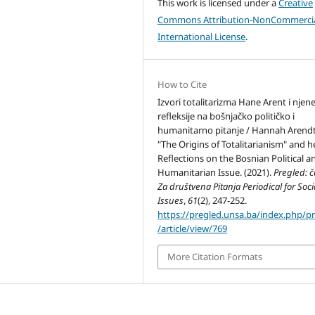
This work is licensed under a
Creative
Commons Attribution-NonCommercia
International License
.
How to Cite
Izvori totalitarizma Hane Arent i njen
refleksije na bošnjačko političko i
humanitarno pitanje / Hannah Arendt
"The Origins of Totalitarianism" and h
Reflections on the Bosnian Political a
Humanitarian Issue. (2021).
Pregled: č
Za društvena Pitanja Periodical for Soci
Issues
,
61
(2), 247-252.
https://pregled.unsa.ba/index.php/p
/article/view/769
More Citation Formats