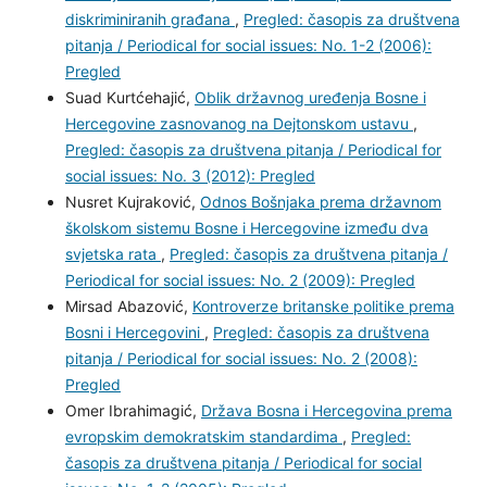
Asim Mujkić,
Bosna i Hercegovina između etničke i
etičke jednakosti: zajednica (ne)ravnopravnih naroda i
diskriminiranih građana
,
Pregled: časopis za
društvena pitanja / Periodical for social issues: No. 1-2
(2006): Pregled
Suad Kurtćehajić,
Oblik državnog uređenja Bosne i
Hercegovine zasnovanog na Dejtonskom ustavu
,
Pregled: časopis za društvena pitanja / Periodical for
social issues: No. 3 (2012): Pregled
Nusret Kujraković,
Odnos Bošnjaka prema državnom
školskom sistemu Bosne i Hercegovine između dva
svjetska rata
,
Pregled: časopis za društvena pitanja /
Periodical for social issues: No. 2 (2009): Pregled
Mirsad Abazović,
Kontroverze britanske politike prema
Bosni i Hercegovini
,
Pregled: časopis za društvena
pitanja / Periodical for social issues: No. 2 (2008):
Pregled
Omer Ibrahimagić,
Država Bosna i Hercegovina prema