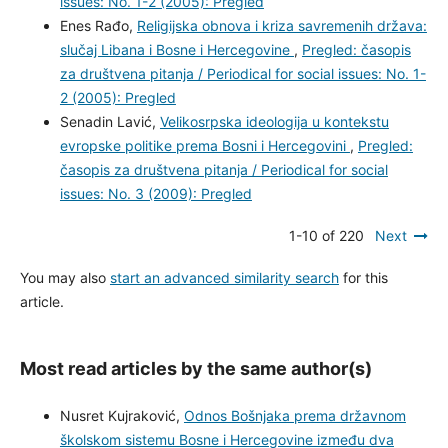
evropskim demokratskim standardima
,
Pregled:
časopis za društvena pitanja / Periodical for social
issues: No. 1-2 (2005): Pregled
Enes Rađo,
Religijska obnova i kriza savremenih
država: slučaj Libana i Bosne i Hercegovine
,
Pregled:
časopis za društvena pitanja / Periodical for social
issues: No. 1-2 (2005): Pregled
Senadin Lavić,
Velikosrpska ideologija u kontekstu
evropske politike prema Bosni i Hercegovini
,
Pregled:
časopis za društvena pitanja / Periodical for social
issues: No. 3 (2009): Pregled
1-10 of 220
Next
You may also
start an advanced similarity search
for this
article.
Most read articles by the same author(s)