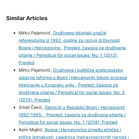
More Citation Formats
Similar Articles
Mirko Pejanović,
Društveno-istorijski značaj
referenduma iz 1992. godine za razvoj državnosti
Bosne i Hercegovine
,
Pregled: časopis za društvena
pitanja / Periodical for social issues: No. 1 (2012):
Pregled
Mirko Pejanović,
Društvene i političke pretpostavke
ustavne reforme u Bosni i Hercegovini tokom procesa
integracije u Evropsku uniju
,
Pregled: časopis za
društvena pitanja / Periodical for social issues: No. 3
(2010): Pregled
Smail Čekić,
Genocid u Republici Bosni i Hercegovini
1992-1995.
,
Pregled: časopis za društvena pitanja /
Periodical for social issues: No. 1 (2018): Pregled