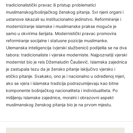
žene u islamu i zaposlenje i rad izvan kuće. Islamska
zajednica je zastupala tradicionalistički pravac ili pristup
problematici muslimanskog/bošnjačkog ženskog pitanja. Svi
njeni organi i ustanove iskazali su institucionalno jedinstvo.
Reformiranje i moderniziranje islamske i muslimanske
prakse moguće je samo u okvirima šerijata. Modernistički
pravac promovira reformiranje socijalne i statusne pozicije
muslimanke. Ulemanska inteligencija (vjerski službenici)
podijelila se na dva tabora: tradicionaliste i vjerske
moderniste. Najpoznatiji vjerski modernist bio je reis
Džemaludin Čaušević. Islamska zajednica je zastupala tezu
da je žensko pitanje isključivo vjersko i etičko pitanje.
Svakako, ono je i nacionalno u određenoj mjeri, ako se vjera i
islamska tradicija podrazumijevaju kao bitne komponente
bošnjačkog nacionaliteta i individualiteta. Po mišljenju
Islamske zajednice, moralni i obrazovni aspekt
muslimanskog ženskog pitanja bio je na prvom mjestu.