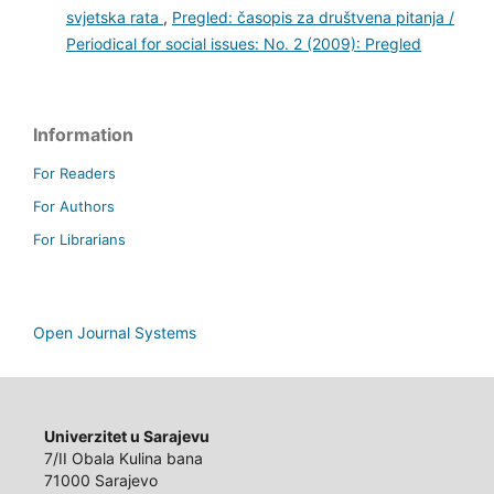
Nusret Kujraković,
Odnos Bošnjaka prema državnom
školskom sistemu Bosne i Hercegovine između dva
svjetska rata
,
Pregled: časopis za društvena pitanja /
Periodical for social issues: No. 2 (2009): Pregled
Information
For Readers
For Authors
For Librarians
Open Journal Systems
Univerzitet u Sarajevu