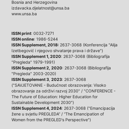
7/II Obala Kulina bana
71000 Sarajevo
Bosnia and Herzegovina
izdavacka.djelatnost@unsa.ba
www.unsa.ba
ISSN print
: 0032-7271
ISSN online
: 1986-5244
ISSN Supplement, 2018:
2637-3068 (Konferencija "Alija
Izetbegović i njegovo shvatanje prava i države")
ISSN Supplement 1, 2020
: 2637-3068 (Bibliografija
"Pregleda" 1979-1991)
ISSN Supplement 2,
2020
: 2637-3068 (Bibliografija
"Pregleda" 2003-2020)
ISSN Supplement 3
,
2023
: 2637-3068 ("SAVJETOVANE -
Budućnost obrazovanja: Visoko obrazovanje za održivi
razvoj 2030" / "CONFERENCE - The Future of
Education: Higher Education for Sustainable
Development 2030")
ISSN Supplement 4, 2024
: 2637-3068 ("Emancipacija
žene u svjetlu PREGLEDA” / “The Emancipation of