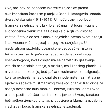
Ovaj rad bavi se odnosom Islamske zajednice prema
muslimanskom ženskom pitanju u Bosni i Hercegovini
između dva svjetska rata (1918-1941). U međuratnom
periodu Islamska zajednica je bila vrlo značajna institucija,
koja je u sudbonosnim trenucima za Bošnjake bila glavni
oslonac i zaštita. Zato je odnos Islamske zajednice prema
ovom pitanju imao veoma važan utjecaj na njegovo
razrješenje. U međuratnom razdoblju
bosanskohercegovačke historije, tokom kojeg se događa
degradacija i denacionalizacija bošnjačkogoda, nad
Bošnjacima se nametnulo rješavanje vitalnih nacionalnih
pitanja, a među njima i ženskog pitanja. U navedenom
razdoblju, bošnjačka (muslimanska) inteligencija, koja se
podijelila na radicionaliste i moderniste, razmatrala je
sljedeće aspekte muslimanskog ženskog pitanja:
tradicionalna nošnja bosanske muslimanke – hidžab,
kulturna i obrazovna emancipacija, učešće muslimanke u
javnom životu, karakter bošnjačkog ženskog pitanja, prava