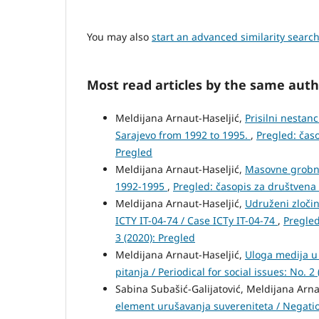
You may also
start an advanced similarity searc
Most read articles by the same auth
Meldijana Arnaut-Haseljić,
Prisilni nestan
Sarajevo from 1992 to 1995.
,
Pregled: časo
Pregled
Meldijana Arnaut-Haseljić,
Masovne grobni
1992-1995
,
Pregled: časopis za društvena p
Meldijana Arnaut-Haseljić,
Udruženi zločin
ICTY IT-04-74 / Case ICTy IT-04-74
,
Pregled
3 (2020): Pregled
Meldijana Arnaut-Haseljić,
Uloga medija u
pitanja / Periodical for social issues: No. 2
Sabina Subašić-Galijatović, Meldijana Arna
element urušavanja suvereniteta / Negati