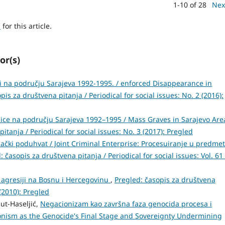
1-10 of 28
Nex
h
for this article.
or(s)
ci na području Sarajeva 1992-1995. / enforced Disappearance in
pis za društvena pitanja / Periodical for social issues: No. 2 (2016):
ce na području Sarajeva 1992–1995 / Mass Graves in Sarajevo Are
itanja / Periodical for social issues: No. 3 (2017): Pregled
ački poduhvat / Joint Criminal Enterprise: Procesuiranje u predme
: časopis za društvena pitanja / Periodical for social issues: Vol. 61
 agresiji na Bosnu i Hercegovinu
,
Pregled: časopis za društvena
 (2010): Pregled
ut-Haseljić,
Negacionizam kao završna faza genocida procesa i
onism as the Genocide's Final Stage and Sovereignty Undermining