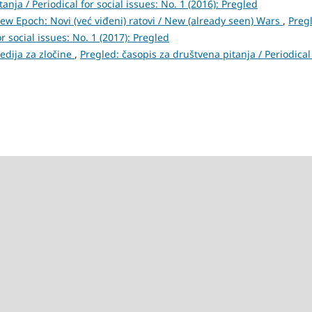
anja / Periodical for social issues: No. 1 (2016): Pregled
w Epoch: Novi (već viđeni) ratovi / New (already seen) Wars
,
Preg
r social issues: No. 1 (2017): Pregled
dija za zločine
,
Pregled: časopis za društvena pitanja / Periodical