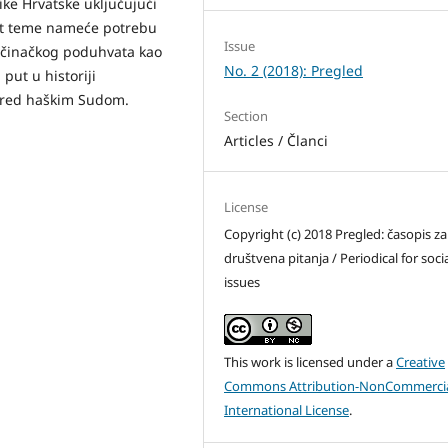
ike Hrvatske uključujući
st teme nameće potrebu
Issue
očinačkog poduhvata kao
No. 2 (2018): Pregled
 put u historiji
pred haškim Sudom.
Section
Articles / Članci
License
Copyright (c) 2018 Pregled: časopis za
društvena pitanja / Periodical for soci
issues
This work is licensed under a
Creative
Commons Attribution-NonCommercia
International License
.