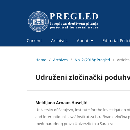
Current
Archives
About
Editorial Polic
Home
/
Archives
/
No. 2 (2018): Pregled
/
Articles
Udruženi zločinački poduhv
Meldijana Arnaut-Haseljić
University of Sarajevo, Institute for the Investigation
and International Law / Institut za istraživanje zločina p
međunarodnog prava Univerziteta u Sarajevu