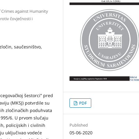
 of Crimes against Humanity
rotiv čovječnosti i
ločin, saučesništvo,
cegovačkoj šestorci” pred
iju (MKSJ) potvrdile su
PDF
nih zločinačkih poduhvata
1995/6. U prvom slučaju
, policijskih i civilnih
Published
ju uključivao vodeće
05-06-2020