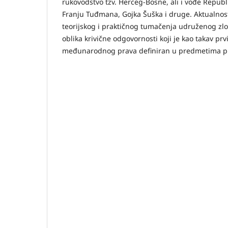
rukovodstvo tzv. Herceg-Bosne, ali i vođe Republ
Franju Tuđmana, Gojka Šuška i druge. Aktualno
teorijskog i praktičnog tumačenja udruženog zl
oblika krivične odgovornosti koji je kao takav prvi
međunarodnog prava definiran u predmetima 