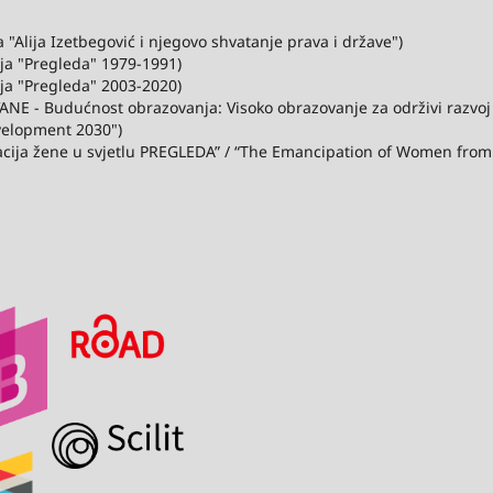
"Alija Izetbegović i njegovo shvatanje prava i države")
ija "Pregleda" 1979-1991)
ija "Pregleda" 2003-2020)
ANE - Budućnost obrazovanja: Visoko obrazovanje za održivi razvo
velopment 2030")
acija žene u svjetlu PREGLEDA” / “The Emancipation of Women from