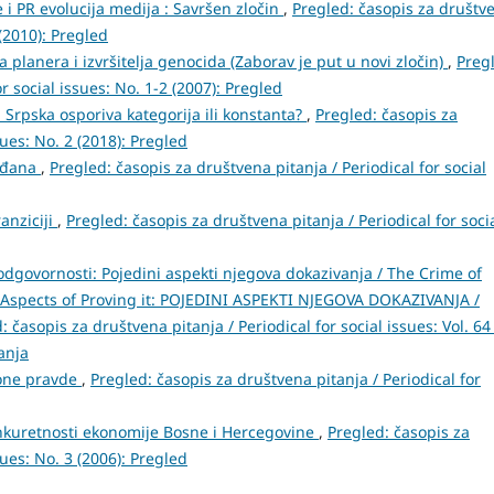
i PR evolucija medija : Savršen zločin
,
Pregled: časopis za društv
 (2010): Pregled
ja planera i izvršitelja genocida (Zaborav je put u novi zločin)
,
Preg
r social issues: No. 1-2 (2007): Pregled
a Srpska osporiva kategorija ili konstanta?
,
Pregled: časopis za
sues: No. 2 (2018): Pregled
rađana
,
Pregled: časopis za društvena pitanja / Periodical for social
anziciji
,
Pregled: časopis za društvena pitanja / Periodical for soci
odgovornosti: Pojedini aspekti njegova dokazivanja / The Crime of
n Aspects of Proving it: POJEDINI ASPEKTI NJEGOVA DOKAZIVANJA /
: časopis za društvena pitanja / Periodical for social issues: Vol. 64
anja
ione pravde
,
Pregled: časopis za društvena pitanja / Periodical for
onkuretnosti ekonomije Bosne i Hercegovine
,
Pregled: časopis za
sues: No. 3 (2006): Pregled