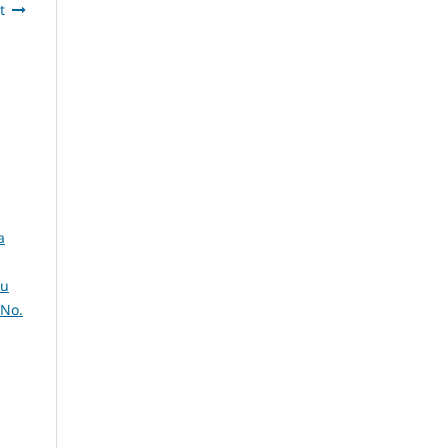
t
a
tu
 No.