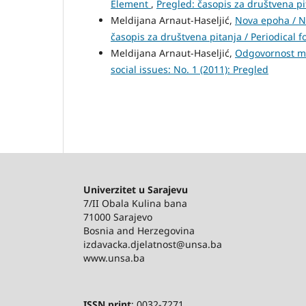
Element
,
Pregled: časopis za društvena pit
Meldijana Arnaut-Haseljić,
Nova epoha / Ne
časopis za društvena pitanja / Periodical fo
Meldijana Arnaut-Haseljić,
Odgovornost me
social issues: No. 1 (2011): Pregled
Univerzitet u Sarajevu
7/II Obala Kulina bana
71000 Sarajevo
Bosnia and Herzegovina
izdavacka.djelatnost@unsa.ba
www.unsa.ba
ISSN print
: 0032-7271