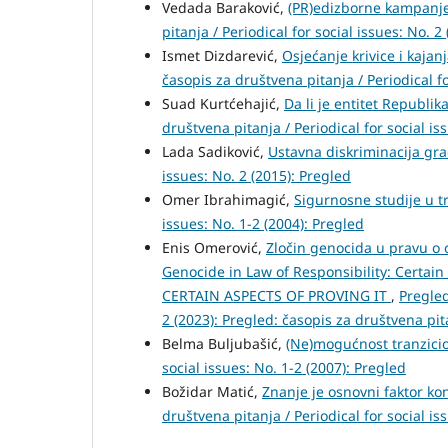
Vedada Baraković,
(PR)edizborne kampanje 
pitanja / Periodical for social issues: No. 2
Ismet Dizdarević,
Osjećanje krivice i kajan
časopis za društvena pitanja / Periodical fo
Suad Kurtćehajić,
Da li je entitet Republik
društvena pitanja / Periodical for social is
Lada Sadiković,
Ustavna diskriminacija g
issues: No. 2 (2015): Pregled
Omer Ibrahimagić,
Sigurnosne studije u tr
issues: No. 1-2 (2004): Pregled
Enis Omerović,
Zločin genocida u pravu o 
Genocide in Law of Responsibility: Certai
CERTAIN ASPECTS OF PROVING IT
,
Pregled
2 (2023): Pregled: časopis za društvena pit
Belma Buljubašić,
(Ne)mogućnost tranzic
social issues: No. 1-2 (2007): Pregled
Božidar Matić,
Znanje je osnovni faktor k
društvena pitanja / Periodical for social is