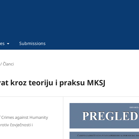
ies
Submissions
 / Članci
at kroz teoriju i praksu MKSJ
 of Crimes against Humanity
rotiv čovječnosti i