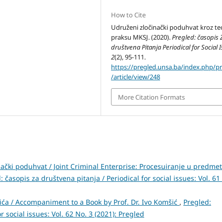
How to Cite
Udruženi zločinački poduhvat kroz teo
praksu MKSJ. (2020).
Pregled: časopis 
društvena Pitanja Periodical for Social 
2
(2), 95-111.
https://pregled.unsa.ba/index.php/p
/article/view/248
More Citation Formats
ački poduhvat / Joint Criminal Enterprise: Procesuiranje u predme
: časopis za društvena pitanja / Periodical for social issues: Vol. 61
šića / Accompaniment to a Book by Prof. Dr. Ivo Komšić
,
Pregled:
r social issues: Vol. 62 No. 3 (2021): Pregled