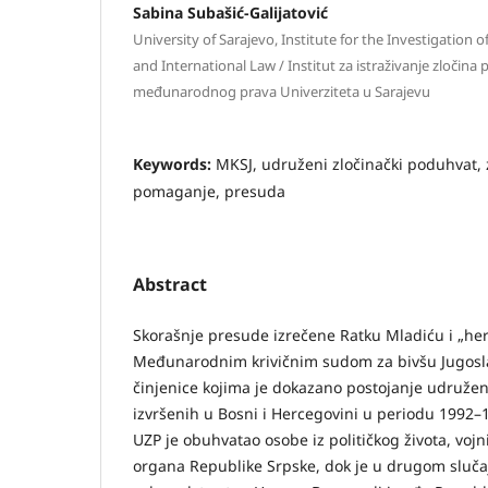
Sabina Subašić-Galijatović
University of Sarajevo, Institute for the Investigation
and International Law / Institut za istraživanje zločina p
međunarodnog prava Univerziteta u Sarajevu
Keywords:
MKSJ, udruženi zločinački poduhvat, z
pomaganje, presuda
Abstract
Skorašnje presude izrečene Ratku Mladiću i „her
Međunarodnim krivičnim sudom za bivšu Jugoslav
činjenice kojima je dokazano postojanje udruže
izvršenih u Bosni i Hercegovini u periodu 1992–
UZP je obuhvatao osobe iz političkog života, vojnih
organa Republike Srpske, dok je u drugom sluča