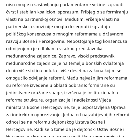
nisu mogle u sastavljanju parlamentarne većine izgraditi
čvrst i stabilan koalicioni sporazum. Pribjeglo se formiranju
vlasti na partnerskoj osnovi. Međutim, vršenje vlasti na
partnerskoj osnovi nije moglo dosegnuti izgradnju
političkog konsenzusa o mnogim reformama u državnom
razvoju Bosne i Hercegovine. Nepostojanje tog konsenzusa
odmijenjeno je odlukama visokog predstavnika
međunarodne zajednice. Zapravo, visoki predstavnik
međunarodne zajednice je na temelju bonskih ovlaštenja
donio više stotina odluka i više desetina zakona kojim se
omogućilo odvijanje reformi. Među najvažnijim reformama
su reforme izvedene u oblasti odbrane: formirane su
jedinstvene oružane snage, izvršena je institucionalna
reforma strukture, organizacije i nadležnosti Vijeća
ministara Bosne i Hercegovine, te je uspostavljena Uprava
za indirektno oporezivanje. Jedna od najzahtjevnijih reformi
odnosi se na reformu dejtonskog Ustava Bosne i
Hercegovine. Radi se o tome da je dejtonski Ustav Bosne i
Hercegovine kreiran na osnovu političkog kompromisa i u