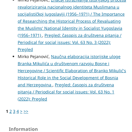
revaloriziranja nacionalnog identiteta Muslimana u
socijalističkoj Jugoslaviji (1956–1971) / The Importance
of Researching the Historical Process of Revaluating
the Muslims' National Identity in Socialist Yugoslavia
(1956–1971)
,
Pregled: časopis za društvena pitanja /
Periodical for social issues: Vol. 63 No. 3 (2022):
Pregled
Mirko Pejanović,
Naučna elaboracija istorijske uloge
Branka Mikulića u društvenom razvoju Bosne i
Hercegovine / Scientific Elaboration of Branko Mikulić's
Historical Role in the Social Development of Bosnia
and Herzegovina
,
Pregled: časopis za društvena
pitanja / Periodical for social issues: Vol. 63 No. 1
(2022): Pregled
1
2
3
4
>
>>
Information