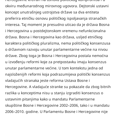
okviru međunarodnog mirovnog ugovora. Dejtonski ustavni
koncept unutrašnjeg ustrojstva države sa dva entiteta
preferira etničku osnovu političkog ispoljavanja stranačkih
interesa. Taj moment je presudno uticao da je država Bosna
i Hercegovina u postdejtonskom vremenu nefunkcionalna
država. Bosna i Hercegovina kao država, usljed etničkog
karaktera političkog pluralizma, nema političkog konsenzusa
o državnom razvoju unutar parlamentarne većine na nivou
države. Zbog toga je Bosna i Hercegovina postala nemoćna
u izvođenju reformi koje za pretpostavku imaju konsenzus
unutar parlamentarne većine. U tom kontekstu jedna od
najsloženijih reformi koja podrazumijeva politički konsenzus
vladajućih stranaka jeste reforma Ustava Bosne i
Hercegovine. A vladajuće stranke su pokazale da zbog bitnih
razlika u konceptima nisu u stanju izgraditi konsenzus o
ustavnim pitanjima kako u mandatu Parlamentarne
skupštine Bosne i Hercegovine 2002–2006, tako i u mandatu
2006–2010. godine. U Parlamentu Bosne i Hercegovine nije