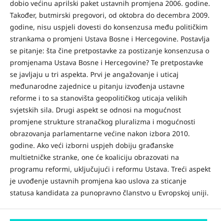
dobio većinu aprilski paket ustavnih promjena 2006. godine.
Također, butmirski pregovori, od oktobra do decembra 2009.
godine, nisu uspjeli dovesti do konsenzusa među političkim
strankama o promjeni Ustava Bosne i Hercegovine. Postavlja
se pitanje: šta čine pretpostavke za postizanje konsenzusa o
promjenama Ustava Bosne i Hercegovine? Te pretpostavke
se javljaju u tri aspekta. Prvi je angažovanje i uticaj
međunarodne zajednice u pitanju izvođenja ustavne
reforme i to sa stanovišta geopolitičkog uticaja velikih
svjetskih sila. Drugi aspekt se odnosi na mogućnost
promjene strukture stranačkog pluralizma i mogućnosti
obrazovanja parlamentarne većine nakon izbora 2010.
godine. Ako veći izborni uspjeh dobiju građanske
multietničke stranke, one će koaliciju obrazovati na
programu reformi, uključujući i reformu Ustava. Treći aspekt
je uvođenje ustavnih promjena kao uslova za sticanje
statusa kandidata za punopravno članstvo u Evropskoj uniji.