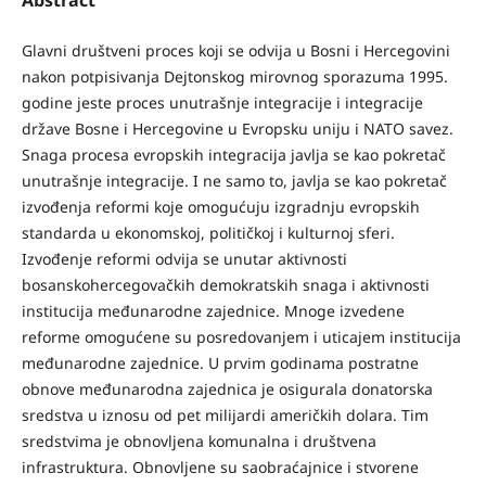
Glavni društveni proces koji se odvija u Bosni i Hercegovini
nakon potpisivanja Dejtonskog mirovnog sporazuma 1995.
godine jeste proces unutrašnje integracije i integracije
države Bosne i Hercegovine u Evropsku uniju i NATO savez.
Snaga procesa evropskih integracija javlja se kao pokretač
unutrašnje integracije. I ne samo to, javlja se kao pokretač
izvođenja reformi koje omogućuju izgradnju evropskih
standarda u ekonomskoj, političkoj i kulturnoj sferi.
Izvođenje reformi odvija se unutar aktivnosti
bosanskohercegovačkih demokratskih snaga i aktivnosti
institucija međunarodne zajednice. Mnoge izvedene
reforme omogućene su posredovanjem i uticajem institucija
međunarodne zajednice. U prvim godinama postratne
obnove međunarodna zajednica je osigurala donatorska
sredstva u iznosu od pet milijardi američkih dolara. Tim
sredstvima je obnovljena komunalna i društvena
infrastruktura. Obnovljene su saobraćajnice i stvorene