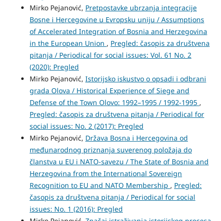
Mirko Pejanović,
Pretpostavke ubrzanja integracije
Bosne i Hercegovine u Evropsku uniju / Assumptions
of Accelerated Integration of Bosnia and Herzegovina
in the European Union
,
Pregled: časopis za društvena
pitanja / Periodical for social issues: Vol. 61 No. 2
(2020): Pregled
Mirko Pejanović,
Istorijsko iskustvo o opsadi i odbrani
grada Olova / Historical Experience of Siege and
Defense of the Town Olovo: 1992–1995 / 1992-1995
,
Pregled: časopis za društvena pitanja / Periodical for
social issues: No. 2 (2017): Pregled
Mirko Pejanović,
Država Bosna i Hercegovina od
međunarodnog priznanja suverenog položaja do
članstva u EU i NATO-savezu / The State of Bosnia and
Herzegovina from the International Sovereign
Recognition to EU and NATO Membership
,
Pregled:
časopis za društvena pitanja / Periodical for social
issues: No. 1 (2016): Pregled
Mirko Pejanović,
Značaj istraživanja istorijskog procesa