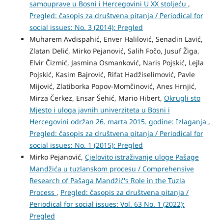
samouprave u Bosni i Hercegovini U XX stoljeću
,
Pregled: časopis za društvena pitanja / Periodical for
social issues: No. 3 (2014): Pregled
Muharem Avdispahić, Enver Halilović, Senadin Lavić,
Zlatan Delić, Mirko Pejanović, Salih Fočo, Jusuf Žiga,
Elvir Čizmić, Jasmina Osmanković, Naris Pojskić, Lejla
Pojskić, Kasim Bajrović, Rifat Hadžiselimović, Pavle
Mijović, Zlatiborka Popov-Momčinović, Anes Hrnjić,
Mirza Čerkez, Ensar Šehić, Mario Hibert,
Okrugli sto
Mjesto i uloga javnih univerziteta u Bosni i
Hercegovini održan 26. marta 2015. godine: Izlaganja
,
Pregled: časopis za društvena pitanja / Periodical for
social issues: No. 1 (2015): Pregled
Mirko Pejanović,
Cjelovito istraživanje uloge Pašage
Mandžića u tuzlanskom procesu / Comprehensive
Research of Pašaga Mandžić's Role in the Tuzla
Process
,
Pregled: časopis za društvena pitanja /
Periodical for social issues: Vol. 63 No. 1 (2022):
Pregled