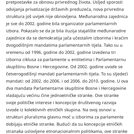
pretpostavke za obnovu privrednog života. Usljed sporosti
odvijanja privatizacije državnih preduzeća, nova privredna
struktura još uvijek nije obnovljena. Međunarodna zajednica
je sve do 2002. godine bila organizator parlamentarnih
izbora. Pokazalo se da je bila iluzija stajalište međunarodne
zajednice da se demokratija jača učestalim izborima i kraćim
dvogodišnjim mandatima parlamentarnih tijela. Tako su u
vremenu od 1996. godine do 2002. godine izvedena tri
izborna ciklusa za parlamente u entitetima i Parlamentarnu
skupštinu Bosne i Hercegovine. Od 2002. godine uvode se
četverogodišnji mandati parlamentarnih tijela. To su sljedeći
mandati: od 2002. do 2006. i od 2006. do 2010. godine. U ova
dva mandata Parlamentarne skupštine Bosne i Hercegovine
vladajuću većinu čine jednoetničke stranke. Ove stranke
svoje političke interese i koncepcije društvenog razvoja
izvode iz kolektivnih etničkih skupina. Na ovoj osnovi u
strukturi pluralizma glavnu moć u izborima za parlamente
dobijaju etničke stranke. Budući da su koncepcije etničkih
stranaka uslovljene etnonacionalnim politikama, ove stranke