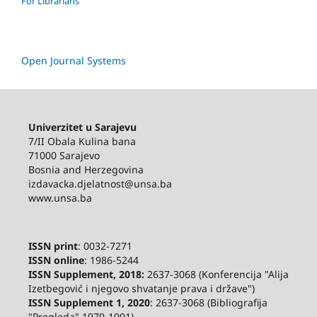
For Librarians
Open Journal Systems
Univerzitet u Sarajevu
7/II Obala Kulina bana
71000 Sarajevo
Bosnia and Herzegovina
izdavacka.djelatnost@unsa.ba
www.unsa.ba
ISSN print
: 0032-7271
ISSN online
: 1986-5244
ISSN Supplement, 2018:
2637-3068 (Konferencija "Alija
Izetbegović i njegovo shvatanje prava i države")
ISSN Supplement 1, 2020
: 2637-3068 (Bibliografija
"Pregleda" 1979-1991)