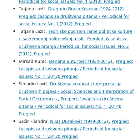
Periodical for social issues: No. 1 (2013): Pregled
Tatjana Lazić,
Dragutin Braco Kosovac (1924-2012)
,
Pregled: časopis za društvena pitanja / Periodical for
social issues: No. 1 (2012): Pregled
Tatjana Lazić,
Teorijsko pocizioniranje političke kulture
u savremenoj politološkoj misli
,
Pregled: časopis za
društvena pitanja / Periodical for social issues: No. 2
(2011): Pregled
Mirsad Kunić,
Đenana Buturović (1934-2012)
,
Pregled:
časopis za društvena pitanja / Periodical for social
issues: No. 1 (2012): Pregled
Senadin Lavić,
Društvena znanost i interpretacija
društvenih pojava / Social Sciences and Interpration of
Social Occurences
,
Pregled: časopis za društvena
pitanja / Periodical for social issues: No. 1 (2014):
Pregled
Šaćir Filandra,
Nijaz Duraković (1949-2012)
,
Pregled:
časopis za društvena pitanja / Periodical for social
issues: No. 1 (2012): Pregled