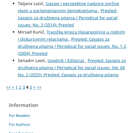
Tatjana Lazić,
Izazovi i perspektive nadzora izvršne
vlasti u parlamentarnim demokratijama
,
Pregled:
časopis za društvena pitanja / Periodical for social
issues: No. 3 (2014): Pregled
Mirsad Kunić,
Tragička krivica Hasanaginice u rodnim
i diskursivnim relacijama
,
Pregled: časopis za
društvena pitanja / Periodical for social issues: No. 1-2
(2004): Pregled
Senadin Lavić,
Uvodnik / Editorial
,
Pregled: časopis za
društvena pitanja / Periodical for social issues: Vol. 66
No. 2 (2025): Pregled: časopis za društvena pitanja
<<
<
1
2
3
4
5
>
>>
Information
For Readers
For Authors