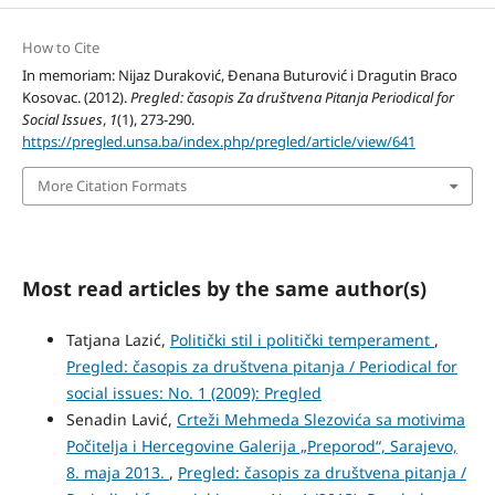
How to Cite
In memoriam: Nijaz Duraković, Đenana Buturović i Dragutin Braco
Kosovac. (2012).
Pregled: časopis Za društvena Pitanja Periodical for
Social Issues
,
1
(1), 273-290.
https://pregled.unsa.ba/index.php/pregled/article/view/641
More Citation Formats
Most read articles by the same author(s)
Tatjana Lazić,
Politički stil i politički temperament
,
Pregled: časopis za društvena pitanja / Periodical for
social issues: No. 1 (2009): Pregled
Senadin Lavić,
Crteži Mehmeda Slezovića sa motivima
Počitelja i Hercegovine Galerija „Preporod“, Sarajevo,
8. maja 2013.
,
Pregled: časopis za društvena pitanja /