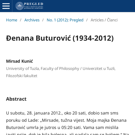
Home
/
Archives
/
No. 1 (2012): Pregled
/
Articles / Članci
Đenana Buturović (1934-2012)
Mirsad Kunić
University of Tuzla, Faculty of Philosophy / Univerzitet u Tuzli,
Filozofski fakultet
Abstract
U subotu, 28. januara 2012., oko 20 sati, dobio sam sms
poruku od Lade: „Mirsade, tužna vijest. Moja majka Đenana
Buturović umrla je jutros u 05:20 sati. Vama sam mislila
javiti prije, dok je bila bolesna, ali nadala sam se boljem.“ Na