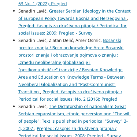
63 No. 1 (2022): Pregled
Senadin Lavić,
Greater Serbian Ideology in the Context
of European Policy Towards Bosnia and Herzegovina
,
Pregled: časopis za društvena pitanja / Periodical for
social issues: 2009: Pregled - Survey
Senadin Lavić, Zlatan Delić, Amer Osmić,
Bosanski
prostor znanja / Bosnian knowledge Area: Bosanski
prostori znanja i obrazovanje pojmova o znanju :
Između neoliberalne globalizacije i
"postkomunističke" tranzicije / Bosnian Knowledge
Area and Education on Knowledge Terms - Between
Neoliberal Globalization and "Post-Communist"
Transition
,
Pregled: časopis za društvena pitanja /
Periodical for social issues: No. 2 (2016): Pregled
Senadin Lavić,
The Dictatorship of nationalism Great
Serbian expansionism, ethnic perversion and "The will
of people": Text is published in periodical "Survey" 3-
4, 2007
,
Pregled: časopis za društvena pitanja /
Periodical for social issues: 2008: Pregled - Survey