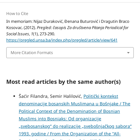
How to Cite
In memoriam: Nijaz Duraković, Đenana Buturović i Dragutin Braco
Kosovac. (2012).
Pregled: časopis Za društvena Pitanja Periodical for
Social Issues
,
1
(1), 273-290.
https://pregled.unsa.ba/index.php/pregled/article/view/641
More Citation Formats
Most read articles by the same author(s)
Šaćir Filandra, Semir Halilović,
Politički kontekst
denominacije bosanskih Muslimana u Bošnjake / The
Political Context of the Denomination of Bosnian
Muslims into Bosniaks: Od organizacije
„svebosanskog“ do realizacije „svebošnjačkog sabora“
1993. godine / From the Organization of the "All-