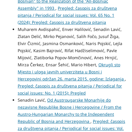
Bosnian" to the Realization of the "All-Bosniac
Assembly" in 1993
,
Pregled: časopis za društvena
pitanja / Periodical for social issues: Vol. 65 No. 1
(2024): Pregled: časopis za društvena pitanja
Muharem Avdispahić, Enver Halilović, Senadin Lavić,
Zlatan Delić, Mirko Pejanović, Salih Fočo, Jusuf Žiga,
Elvir Čizmić, Jasmina Osmanković, Naris Pojskić, Lejla
Pojskić, Kasim Bajrović, Rifat Hadžiselimović, Pavle
Mijović, Zlatiborka Popov-Momčinović, Anes Hrnjić,
Mirza Čerkez, Ensar Šehić, Mario Hibert,
Okrugli sto
Mjesto i uloga javnih univerziteta u Bosni i
Hercegovini održan 26. marta 2015. godine: Izlaganja
,
Pregled: časopis za društvena pitanja / Periodical for
social issues: No. 1 (2015): Pregled
Senadin Lavić,
Od Austrougarske Monarhije do
nezavisne Republike Bosne i Hercegovine / From the
Austro-Hungarian Monarchy to the Independent
Republic of Bosnia and Herzegovina
,
Pregled: časopis
za društvena pitanja / Periodical for social issues: Vol.