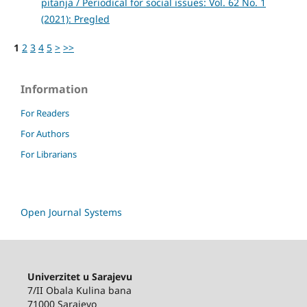
pitanja / Periodical for social issues: Vol. 62 No. 1
(2021): Pregled
1
2
3
4
5
>
>>
Information
For Readers
For Authors
For Librarians
Open Journal Systems
Univerzitet u Sarajevu
7/II Obala Kulina bana
71000 Sarajevo