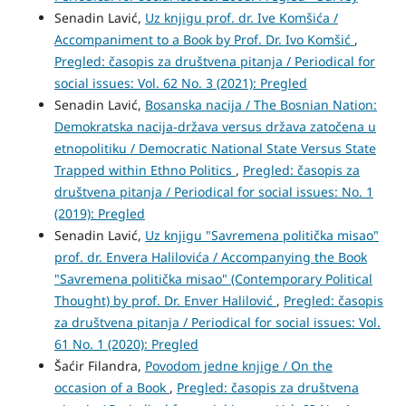
Senadin Lavić,
Uz knjigu prof. dr. Ive Komšića /
Accompaniment to a Book by Prof. Dr. Ivo Komšić
,
Pregled: časopis za društvena pitanja / Periodical for
social issues: Vol. 62 No. 3 (2021): Pregled
Senadin Lavić,
Bosanska nacija / The Bosnian Nation:
Demokratska nacija-država versus država zatočena u
etnopolitiku / Democratic National State Versus State
Trapped within Ethno Politics
,
Pregled: časopis za
društvena pitanja / Periodical for social issues: No. 1
(2019): Pregled
Senadin Lavić,
Uz knjigu "Savremena politička misao"
prof. dr. Envera Halilovića / Accompanying the Book
"Savremena politička misao" (Contemporary Political
Thought) by prof. Dr. Enver Halilović
,
Pregled: časopis
za društvena pitanja / Periodical for social issues: Vol.
61 No. 1 (2020): Pregled
Šaćir Filandra,
Povodom jedne knjige / On the
occasion of a Book
,
Pregled: časopis za društvena