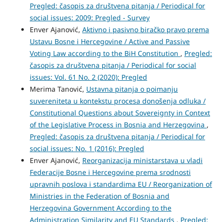
Pregled: časopis za društvena pitanja / Periodical for
social issues: 2009: Pregled - Survey
Enver Ajanović,
Aktivno i pasivno biračko pravo prema
Ustavu Bosne i Hercegovine / Active and Passive
Voting Law according to the BiH Constitution
,
Pregled:
časopis za društvena pitanja / Periodical for social
issues: Vol. 61 No. 2 (2020): Pregled
Merima Tanović,
Ustavna pitanja o poimanju
suvereniteta u kontekstu procesa donošenja odluka /
Constitutional Questions about Sovereignty in Context
of the Legislative Process in Bosnia and Herzegovina
,
Pregled: časopis za društvena pitanja / Periodical for
social issues: No. 1 (2016): Pregled
Enver Ajanović,
Reorganizacija ministarstava u vladi
Federacije Bosne i Hercegovine prema srodnosti
upravnih poslova i standardima EU / Reorganization of
Ministries in the Federation of Bosnia and
Herzegovina Government According to the
Administration Similarity and EU Standards
,
Pregled: