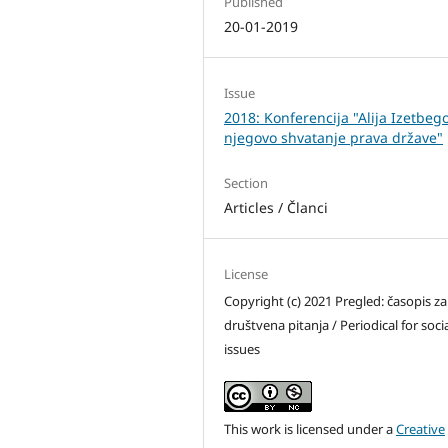
Published
20-01-2019
Issue
2018: Konferencija "Alija Izetbego
njegovo shvatanje prava države"
Section
Articles / Članci
License
Copyright (c) 2021 Pregled: časopis za
društvena pitanja / Periodical for soci
issues
This work is licensed under a
Creative