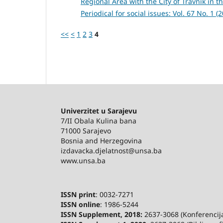
Regional Area with the City of Travnik in 
Periodical for social issues: Vol. 67 No. 1 
<<
<
1
2
3
4
Univerzitet u Sarajevu
7/II Obala Kulina bana
71000 Sarajevo
Bosnia and Herzegovina
izdavacka.djelatnost@unsa.ba
www.unsa.ba
ISSN print
: 0032-7271
ISSN online
: 1986-5244
ISSN Supplement, 2018:
2637-3068 (Konferencija 