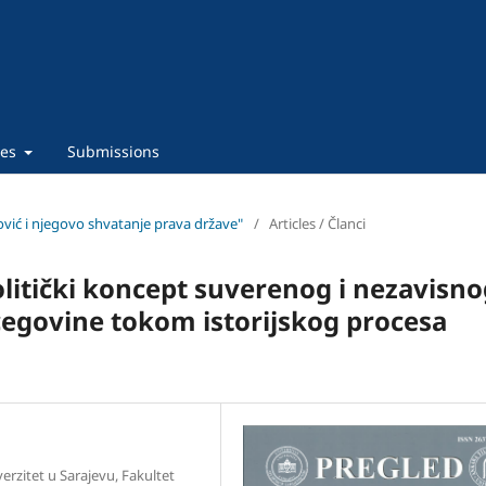
ies
Submissions
gović i njegovo shvatanje prava države"
/
Articles / Članci
politički koncept suverenog i nezavisn
cegovine tokom istorijskog procesa
verzitet u Sarajevu, Fakultet