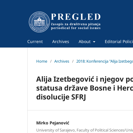
Current
Archives
About
Editorial Polic
Home
/
Archives
/
2018: Konferencija "Alija Izetbe
Alija Izetbegović i njegov 
statusa države Bosne i Her
disolucije SFRJ
Mirko Pejanović
University of Sarajevo, Faculty of Political Sciences/Uni