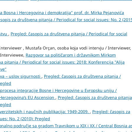
va Bosna i Hercegovina i demokratija" prof. dr. Mirka Pejanovića
sopis za društvena pitanja / Periodical for social issues: No. 2 (2015
stvu
,
Pregled: časopis za društvena pitanja / Periodical for social
nterviewer , Mustafa Orçan, osoba koja vodi intervju / Interviewer,
/ Interviewee,
Razgovor sa političarom i državnikom Mirkom
 pitanja / Periodical for social issues: 2018: Konferencija "Alija
ave"
a – uslov sigurnosti
,
Pregled: časopis za društvena pitanja /
regled
procesa integracije Bosne i Hercegovine u Evropsku uniju /
 Herzegovina’s EU Ascension
,
Pregled: časopis za društvena pitanja
regled
verzitetskih i naučnih publikacija: 1949-2009.
,
Pregled: časopis za
sues: No. 2 (2010): Pregled
nalno područje sa gradom Travnikom u XIX i XX / Central Bosnia a