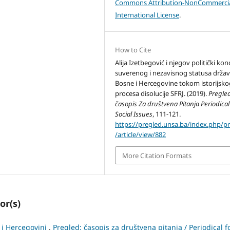
Commons Attribution-NonCommercia
International License
.
How to Cite
Alija Izetbegović i njegov politički ko
suverenog i nezavisnog statusa drža
Bosne i Hercegovine tokom istorijsko
procesa disolucije SFRJ. (2019).
Pregle
časopis Za društvena Pitanja Periodical
Social Issues
, 111-121.
https://pregled.unsa.ba/index.php/p
/article/view/882
More Citation Formats
or(s)
i i Hercegovini
,
Pregled: časopis za društvena pitanja / Periodical f