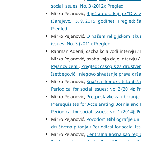
social issues: No. 3 (2012): Pregled
Mirko Pejanović,
Riječ autora knjige "Drža
(Sarajevo, 15. 9. 2015. godine)
,
Pregled: ča
Pregled
Mirko Pejanović,
O našem religijskom isku
issues: No. 3 (2011): Pregled
Rahman Ademi, osoba koja vodi intervju / I
Mirko Pejanović, osoba koja daje intervju 
Pejanovićem
,
Pregled: časopis za društvena
Izetbegović i njegovo shvatanje prava drž
Mirko Pejanović,
Snažna demokratska držav
Periodical for social issues: No. 2 (2014): P
Mirko Pejanović,
Pretpostavke za ubrzanje 
Prerequisites for Accelerating Bosnia and
Periodical for social issues: No. 1 (2014): P
Mirko Pejanović,
Povodom Bibliografije uni
društvena pitanja / Periodical for social is
Mirko Pejanović,
Centralna Bosna kao regio