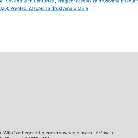
the 19th and 20th Centuries
,
Pregled: časopis za društvena pitanja /
(2026): Pregled: časopis za društvena pitanja
"Alija Izetbegović i njegovo shvatanje prava i države")