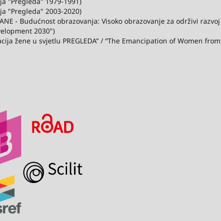
ija "Pregleda" 1979-1991)
ija "Pregleda" 2003-2020)
ANE - Budućnost obrazovanja: Visoko obrazovanje za održivi razvo
velopment 2030")
acija žene u svjetlu PREGLEDA” / “The Emancipation of Women from