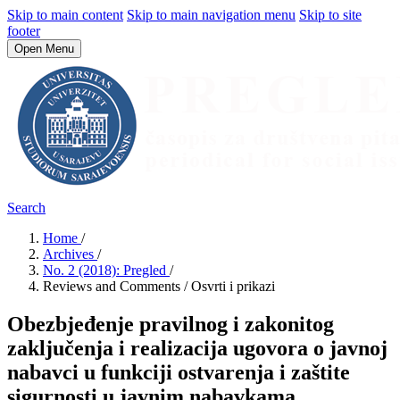
Skip to main content
Skip to main navigation menu
Skip to site
footer
Open Menu
Search
Home
/
Archives
/
No. 2 (2018): Pregled
/
Reviews and Comments / Osvrti i prikazi
Obezbjeđenje pravilnog i zakonitog
zaključenja i realizacija ugovora o javnoj
nabavci u funkciji ostvarenja i zaštite
sigurnosti u javnim nabavkama