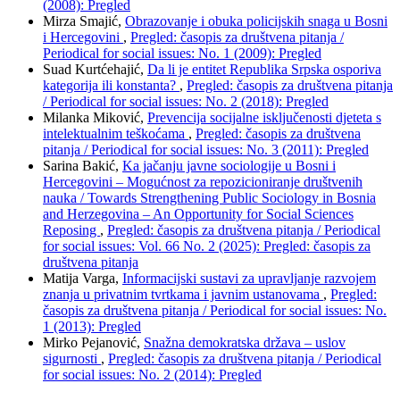
(2008): Pregled
Mirza Smajić,
Obrazovanje i obuka policijskih snaga u Bosni
i Hercegovini
,
Pregled: časopis za društvena pitanja /
Periodical for social issues: No. 1 (2009): Pregled
Suad Kurtćehajić,
Da li je entitet Republika Srpska osporiva
kategorija ili konstanta?
,
Pregled: časopis za društvena pitanja
/ Periodical for social issues: No. 2 (2018): Pregled
Milanka Miković,
Prevencija socijalne isključenosti djeteta s
intelektualnim teškoćama
,
Pregled: časopis za društvena
pitanja / Periodical for social issues: No. 3 (2011): Pregled
Sarina Bakić,
Ka jačanju javne sociologije u Bosni i
Hercegovini – Mogućnost za repozicioniranje društvenih
nauka / Towards Strengthening Public Sociology in Bosnia
and Herzegovina – An Opportunity for Social Sciences
Reposing
,
Pregled: časopis za društvena pitanja / Periodical
for social issues: Vol. 66 No. 2 (2025): Pregled: časopis za
društvena pitanja
Matija Varga,
Informacijski sustavi za upravljanje razvojem
znanja u privatnim tvrtkama i javnim ustanovama
,
Pregled:
časopis za društvena pitanja / Periodical for social issues: No.
1 (2013): Pregled
Mirko Pejanović,
Snažna demokratska država – uslov
sigurnosti
,
Pregled: časopis za društvena pitanja / Periodical
for social issues: No. 2 (2014): Pregled