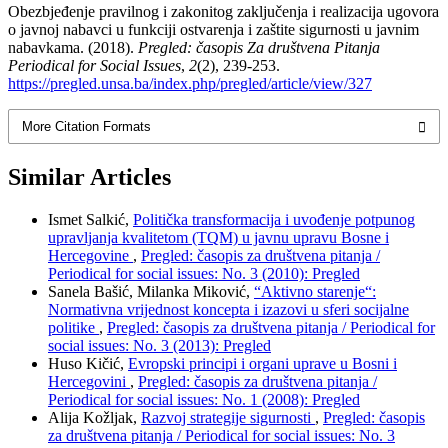
Obezbjeđenje pravilnog i zakonitog zaključenja i realizacija ugovora
o javnoj nabavci u funkciji ostvarenja i zaštite sigurnosti u javnim
nabavkama. (2018).
Pregled: časopis Za društvena Pitanja
Periodical for Social Issues
,
2
(2), 239-253.
https://pregled.unsa.ba/index.php/pregled/article/view/327
More Citation Formats
Similar Articles
Ismet Salkić,
Politička transformacija i uvođenje potpunog
upravljanja kvalitetom (TQM) u javnu upravu Bosne i
Hercegovine
,
Pregled: časopis za društvena pitanja /
Periodical for social issues: No. 3 (2010): Pregled
Sanela Bašić, Milanka Miković,
“Aktivno starenje“:
Normativna vrijednost koncepta i izazovi u sferi socijalne
politike
,
Pregled: časopis za društvena pitanja / Periodical for
social issues: No. 3 (2013): Pregled
Huso Kičić,
Evropski principi i organi uprave u Bosni i
Hercegovini
,
Pregled: časopis za društvena pitanja /
Periodical for social issues: No. 1 (2008): Pregled
Alija Kožljak,
Razvoj strategije sigurnosti
,
Pregled: časopis
za društvena pitanja / Periodical for social issues: No. 3