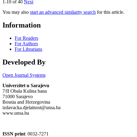
1-10 of 40
Next
You may also
start an advanced similarity search
for this article.
Information
For Readers
For Authors
For Librarians
Developed By
Open Journal Systems
Univerzitet u Sarajevu
7/II Obala Kulina bana
71000 Sarajevo
Bosnia and Herzegovina
izdavacka.djelatnost@unsa.ba
www.unsa.ba
ISSN print
: 0032-7271