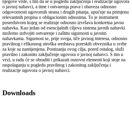
njegove vrste, s tim da se u pogledu zaključenja i realizacije ugovora
o javnoj nabavci, a time i ostvarenja prava i obaveza odnosno
odgovornosti ugovornih strana i drugih pitanja, upućuje na primjenu
relevantnih propisa o obligacionim odnosima. To je instrument
posredstvom kojeg se realizuje odnosno izvršava konkretna javna
nabavka. Kao jedan od esencijalnih ciljeva sistema javnih nabavki
možemo izdvojiti ostvarenje i zaštitu sigurnosti u javnim
nabavkama. Sigurnost se, prije svega, tiče javnog interesa, odnosno
pravilnog i efikasnog utroška sredstava poreskih obveznika u svrhe
za koje su namijenjena. Postizanju ovog cilja, pored ostalog, služi
pravilno i zakonito zaključenje ugovora o javnoj nabavci. S tim u
vezi, u radu će se obraditi i prikazati osnovni elementi koji stoje na
raspolaganju u pogledu pravilnog i zakonitog zaključenja i
realizacije ugovora o javnoj nabavci.
Downloads