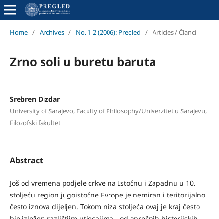
Home
/
Archives
/
No. 1-2 (2006): Pregled
/
Articles / Članci
Zrno soli u buretu baruta
Srebren Dizdar
University of Sarajevo, Faculty of Philosophy/Univerzitet u Sarajevu,
Filozofski fakultet
Abstract
Još od vremena podjele crkve na Istočnu i Zapadnu u 10.
stoljeću region jugoistočne Evrope je nemiran i teritorijalno
često iznova dijeljen. Tokom niza stoljeća ovaj je kraj često
bio izložen različtiim utjecajima - od oprečnih historijskih,