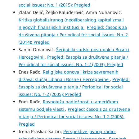
social issues: No. 1 (2015): Pregled
Zlatan Delić, Željko Kaluđerović, Amra Nuhanović,
Kritika globaliziranog (neo)liberalnog kapitalizma i
njegovih finansijskih institucija
,
Pregled: časopis za
društvena pitanja / Periodical for social issues: No. 2
(2014): Pregled
Sanjin Omanović,
Šerijatski sudski postupak u Bosni i
Hercegovini
,
Pregled: časopis za društvena pitanja /
Periodical for social issues: No. 1-2 (2003): Pregled
Enes Rađo,
Religijska obnova i kriza savremenih
država: slučaj Libana i Bosne i Hercegovine
,
Pregled:
časopis za društvena pitanja / Periodical for social
issues: No. 1-2 (2005): Pregled
Enes Rađo,
Ravnoteža nadležnosti u američkom
sistemu podjele vlasti
,
Pregled: časopis za društvena
pitanja / Periodical for social issues: No. 1-2 (2006):
Pregled
Irena Praskač-Salčin,
Perspektive javnog radio-
televizijskog sistema Bosne i Hercegovine
,
Pregled: