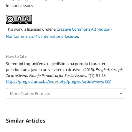
for social issues
This work is licensed under a
Creative Commons Attribution-
NonCommercial 4.0 International License
.
How to Cite
Stereotipi i ograničenja u gledištima na prirodu i karakter
pozicioniranja javnih univerziteta u društvu. (2015).
Pregled: časopis
Za društvena Pitanja Periodical for Social Issues
,
1
(1), 51-58.
https://pregled.unsa.ba/index.php/pregled/article/view/837
More Citation Formats
Similar Articles