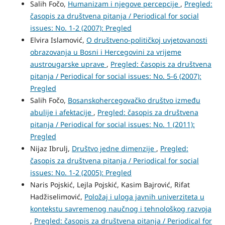
Salih Fočo,
Humanizam i njegove percepcije
,
Pregled:
časopis za društvena pitanja / Periodical for social
issues: No. 1-2 (2007): Pregled
Elvira Islamović,
O društveno-političkoj uvjetovanosti
obrazovanja u Bosni i Hercegovini za vrijeme
austrougarske uprave
,
Pregled: časopis za društvena
pitanja / Periodical for social issues: No. 5-6 (2007):
Pregled
Salih Fočo,
Bosanskohercegovačko društvo između
abulije i afektacije
,
Pregled: časopis za društvena
pitanja / Periodical for social issues: No. 1 (2011):
Pregled
Nijaz Ibrulj,
Društvo jedne dimenzije
,
Pregled:
časopis za društvena pitanja / Periodical for social
issues: No. 1-2 (2005): Pregled
Naris Pojskić, Lejla Pojskić, Kasim Bajrović, Rifat
Hadžiselimović,
Položaj i uloga javnih univerziteta u
kontekstu savremenog naučnog i tehnološkog razvoja
,
Pregled: časopis za društvena pitanja / Periodical for