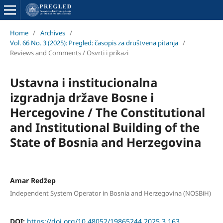
Home
/
Archives
/
Vol. 66 No. 3 (2025): Pregled: časopis za društvena pitanja
/
Reviews and Comments / Osvrti i prikazi
Ustavna i institucionalna
izgradnja države Bosne i
Hercegovine / The Constitutional
and Institutional Building of the
State of Bosnia and Herzegovina
Amar Redžep
Independent System Operator in Bosnia and Herzegovina (NOSBiH)
DOI:
https://doi.org/10.48052/19865244.2025.3.163