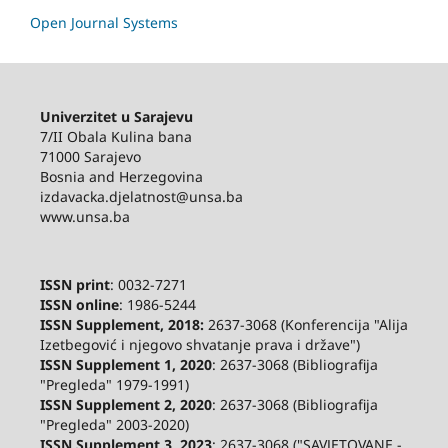
Open Journal Systems
Univerzitet u Sarajevu
7/II Obala Kulina bana
71000 Sarajevo
Bosnia and Herzegovina
izdavacka.djelatnost@unsa.ba
www.unsa.ba
ISSN print
: 0032-7271
ISSN online
: 1986-5244
ISSN Supplement, 2018:
2637-3068 (Konferencija "Alija
Izetbegović i njegovo shvatanje prava i države")
ISSN Supplement 1, 2020
: 2637-3068 (Bibliografija
"Pregleda" 1979-1991)
ISSN Supplement 2,
2020
: 2637-3068 (Bibliografija
"Pregleda" 2003-2020)
ISSN Supplement 3
,
2023
: 2637-3068 ("SAVJETOVANE -