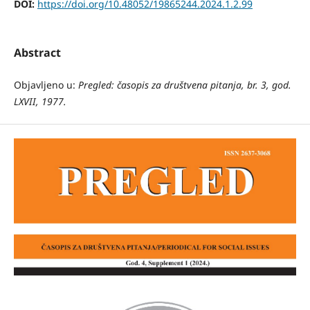
DOI:
https://doi.org/10.48052/19865244.2024.1.2.99
Abstract
Objavljeno u:
Pregled: časopis za društvena pitanja, br. 3, god.
LXVII, 1977.