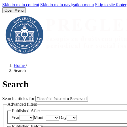
Skip to main content
Skip to main navigation menu
Skip to site footer
Open Menu
Home
/
Search
Search
Search articles for
Advanced filters
Published After
Year
Month
Day
Published Before