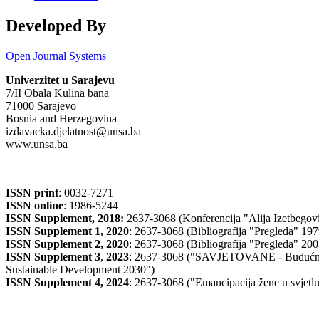
Developed By
Open Journal Systems
Univerzitet u Sarajevu
7/II Obala Kulina bana
71000 Sarajevo
Bosnia and Herzegovina
izdavacka.djelatnost@unsa.ba
www.unsa.ba
ISSN print
: 0032-7271
ISSN online
: 1986-5244
ISSN Supplement, 2018:
2637-3068 (Konferencija "Alija Izetbegović
ISSN Supplement 1, 2020
: 2637-3068 (Bibliografija "Pregleda" 19
ISSN Supplement 2,
2020
: 2637-3068 (Bibliografija "Pregleda" 20
ISSN Supplement 3
,
2023
: 2637-3068 ("SAVJETOVANE - Budućnost
Sustainable Development 2030")
ISSN Supplement 4, 2024
: 2637-3068 ("Emancipacija žene u svj