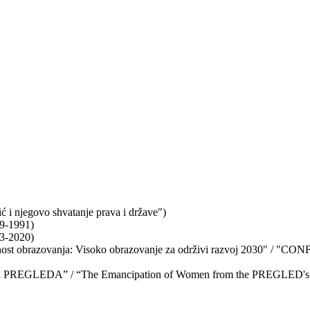
 i njegovo shvatanje prava i države")
79-1991)
03-2020)
 obrazovanja: Visoko obrazovanje za održivi razvoj 2030" / "CONF
etlu PREGLEDA” / “The Emancipation of Women from the PREGLED's 