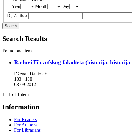
Year
Month
Day
By Author
Search
Search Results
Found one item.
Radovi Filozofskog fakulteta (historija, historija
Dženan Dautović
183 - 188
08-09-2012
1 - 1 of 1 items
Information
For Readers
For Authors
For Librarians