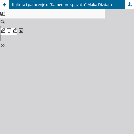
Kultura i pamćenje u "Kamenom spavaču" Maka Dizdara