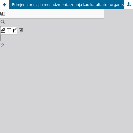
Primjena principa menadžmenta znanja kao katalizator organizacijskog poslovnog uspjeha