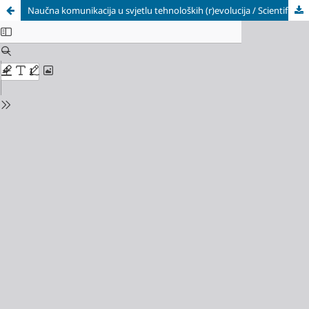
Naučna komunikacija u svjetlu tehnoloških (r)evolucija / Scientific Communication in the Light of Technological (R)evolutions