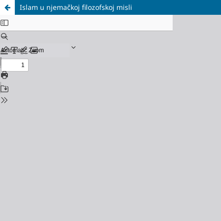
Islam u njemačkoj filozofskoj misli