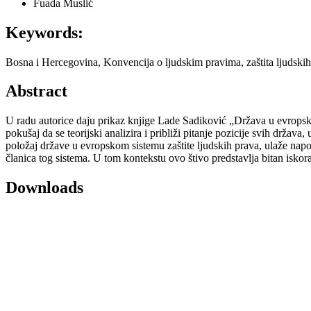
Fuada Muslić
Keywords:
Bosna i Hercegovina, Konvencija o ljudskim pravima, zaštita ljudskih
Abstract
U radu autorice daju prikaz knjige Lade Sadiković „Država u evropskom
pokušaj da se teorijski analizira i približi pitanje pozicije svih držav
položaj države u evropskom sistemu zaštite ljudskih prava, ulaže napo
članica tog sistema. U tom kontekstu ovo štivo predstavlja bitan iskor
Downloads