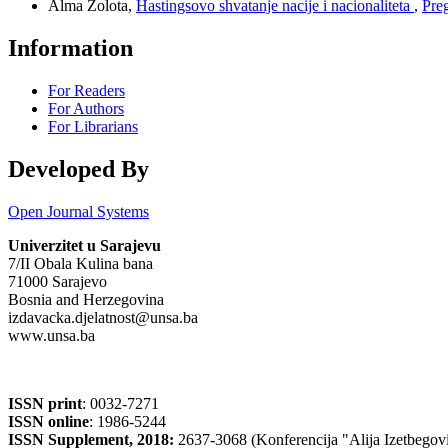
Alma Zolota,
Hastingsovo shvatanje nacije i nacionaliteta
,
Preg
Information
For Readers
For Authors
For Librarians
Developed By
Open Journal Systems
Univerzitet u Sarajevu
7/II Obala Kulina bana
71000 Sarajevo
Bosnia and Herzegovina
izdavacka.djelatnost@unsa.ba
www.unsa.ba
ISSN print
: 0032-7271
ISSN online
: 1986-5244
ISSN Supplement, 2018:
2637-3068 (Konferencija "Alija Izetbegović