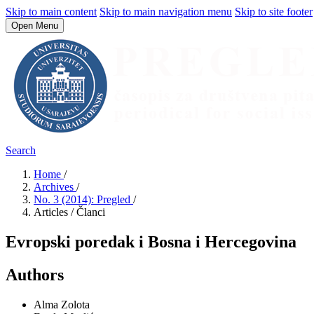
Skip to main content
Skip to main navigation menu
Skip to site footer
Open Menu
Search
Home
/
Archives
/
No. 3 (2014): Pregled
/
Articles / Članci
Evropski poredak i Bosna i Hercegovina
Authors
Alma Zolota