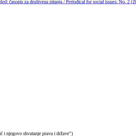
led: časopis za društvena pitanja / Periodical for social issues: No. 2 (
 i njegovo shvatanje prava i države")