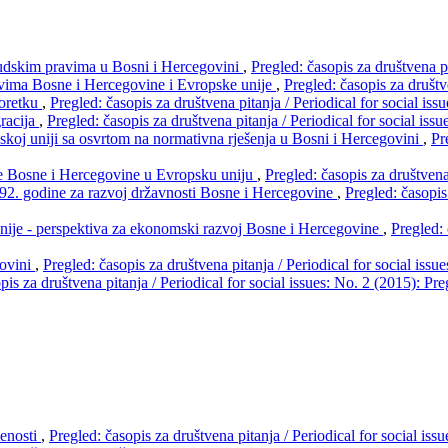
judskim pravima u Bosni i Hercegovini
,
Pregled: časopis za društvena pi
vima Bosne i Hercegovine i Evropske unije
,
Pregled: časopis za društv
oretku
,
Pregled: časopis za društvena pitanja / Periodical for social iss
racija
,
Pregled: časopis za društvena pitanja / Periodical for social iss
oj uniji sa osvrtom na normativna rješenja u Bosni i Hercegovini
,
Pr
ije Bosne i Hercegovine u Evropsku uniju
,
Pregled: časopis za društvena 
992. godine za razvoj državnosti Bosne i Hercegovine
,
Pregled: časopis
 unije - perspektiva za ekonomski razvoj Bosne i Hercegovine
,
Pregled: 
govini
,
Pregled: časopis za društvena pitanja / Periodical for social issu
pis za društvena pitanja / Periodical for social issues: No. 2 (2015): Pre
menosti
,
Pregled: časopis za društvena pitanja / Periodical for social iss