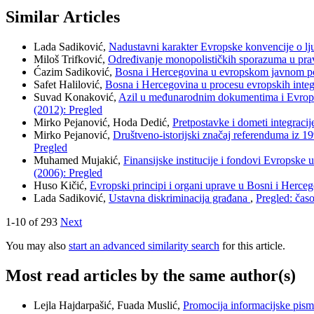
Similar Articles
Lada Sadiković,
Nadustavni karakter Evropske konvencije o l
Miloš Trifković,
Određivanje monopolističkih sporazuma u pra
Ćazim Sadiković,
Bosna i Hercegovina u evropskom javnom p
Safet Halilović,
Bosna i Hercegovina u procesu evropskih integ
Suvad Konaković,
Azil u međunarodnim dokumentima i Evropsk
(2012): Pregled
Mirko Pejanović, Hoda Dedić,
Pretpostavke i dometi integrac
Mirko Pejanović,
Društveno-istorijski značaj referenduma iz 1
Pregled
Muhamed Mujakić,
Finansijske institucije i fondovi Evropske
(2006): Pregled
Huso Kičić,
Evropski principi i organi uprave u Bosni i Herce
Lada Sadiković,
Ustavna diskriminacija građana
,
Pregled: časo
1-10 of 293
Next
You may also
start an advanced similarity search
for this article.
Most read articles by the same author(s)
Lejla Hajdarpašić, Fuada Muslić,
Promocija informacijske pis