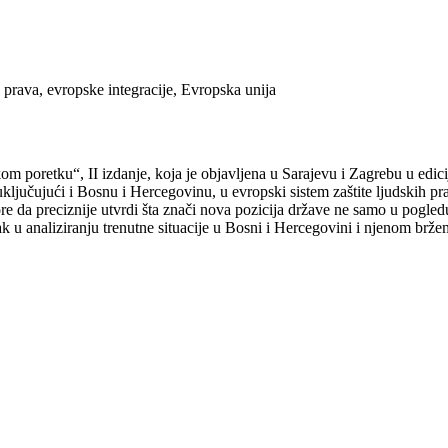
 prava, evropske integracije, Evropska unija
 poretku“, II izdanje, koja je objavljena u Sarajevu i Zagrebu u edicij
a, uključujući i Bosnu i Hercegovinu, u evropski sistem zaštite ljudskih 
re da preciznije utvrdi šta znači nova pozicija države ne samo u pogled
ak u analiziranju trenutne situacije u Bosni i Hercegovini i njenom brž