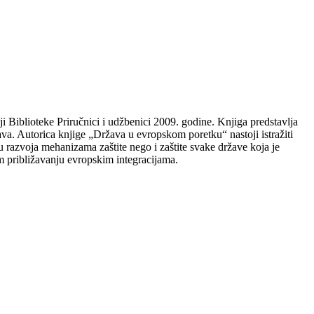
i Biblioteke Priručnici i udžbenici 2009. godine. Knjiga predstavlja
prava. Autorica knjige „Država u evropskom poretku“ nastoji istražiti
u razvoja mehanizama zaštite nego i zaštite svake države koja je
em približavanju evropskim integracijama.