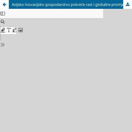
Azijsko inovacijsko gospodarstvo pokreće rast i globalne promjene na tržištu / Asia’s Innovation Economy Driving Growth and Global Market Shift